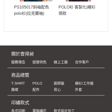
PS105017斜袖配色
POLO衫 客製化|襯衫
polo衫(拉克蘭袖)
領款
關於壹得昶
服務理念
經營特色
線上工廠
合作客戶
商品總覽
T-SHIRT
POLO
廚師服
襯衫/工作服
圍裙
配件
背心
外套
印繡款式
各式印刷
電腦繡花
款式設計加工