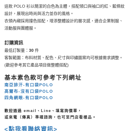
這款 POLO 衫以簡潔的白色為主體，搭配領口與袖口的紅、藍條紋
設計，展現出時尚與活力並存的風格。
衣領內襯採用撞色搭配，增添整體設計的層次感，適合企業制服、
活動服與團體服。
訂購資訊
最低訂製量：
30
件
客製範圍：布料材質、配色、尺寸與印繡圖案均可根據需求調整。
(歡迎參考其它產品項目做整體搭配)
基本素色款可參考下列網址
南亞排汗-有口袋POLO
高爾布-沒有口袋POLO
四角網眼-有口袋POLO
歡迎通過 email、Line、填寫詢價單，
或來電（傳真）準確諮詢，也可至門店看樣品。
<點我看聯絡資訊>