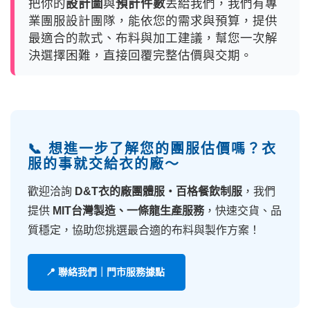
把你的
設計圖
與
預計件數
丟給我們，我們有專
業團服設計團隊，能依您的需求與預算，提供
最適合的款式、布料與加工建議，幫您一次解
決選擇困難，直接回覆完整估價與交期。
📞 想進一步了解您的團服估價嗎？衣
服的事就交給衣的廠～
歡迎洽詢
D&T衣的廠團體服・百格餐飲制服
，我們
提供
MIT台灣製造、一條龍生產服務
，快速交貨、品
質穩定，協助您挑選最合適的布料與製作方案！
📍 聯絡我們｜門市服務據點