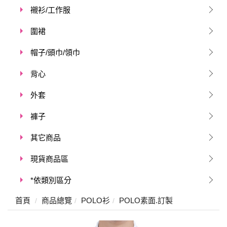
襯衫/工作服
圍裙
帽子/頭巾/領巾
背心
外套
褲子
其它商品
現貨商品區
*依類別區分
首頁
商品總覽
POLO衫
POLO素面.訂製