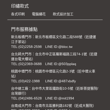
印繡款式
各式印刷
電腦繡花
款式設計加工
門市服務據點
新北板橋門市：新北市板橋區文化路二段588號（近捷運
江子翠站）
TEL:
(02)2258-2598
LINE ID:@bloc.tw
台北師大門市：台北市中正區羅斯福路三段74-1號（近捷
運台電大樓站）
TEL:
(02)2369-0688
LINE ID:@503pplaq
桃園中壢門市：桃園市中壢區元化路2-3號（近中壢火車
站）
TEL:
(03)422-1988
LINE ID:@487xbdfy
台中總工廠：台中市大里區鐵路街10-5號（近新菩提醫院/
台灣銀行）
TEL:
(04)2486-6528
LINE ID:@mit1994
台南成大門市：台南市北區勝利路182號（近成大醫院）