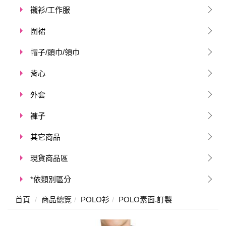
襯衫/工作服
圍裙
帽子/頭巾/領巾
背心
外套
褲子
其它商品
現貨商品區
*依類別區分
首頁
商品總覽
POLO衫
POLO素面.訂製