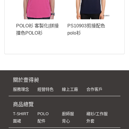
POLO衫 客製化|拼接
PS10903剪接配色
撞色POLO衫
polo衫
關於壹得昶
服務理念
經營特色
線上工廠
合作客戶
商品總覽
T-SHIRT
POLO
廚師服
襯衫/工作服
圍裙
配件
背心
外套