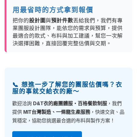
用最省時的方式拿到報價
把你的
設計圖
與
預計件數
丟給我們，我們有專
業團服設計團隊，能依您的需求與預算，提供
最適合的款式、布料與加工建議，幫您一次解
決選擇困難，直接回覆完整估價與交期。
📞 想進一步了解您的團服估價嗎？衣
服的事就交給衣的廠～
歡迎洽詢
D&T衣的廠團體服・百格餐飲制服
，我們
提供
MIT台灣製造、一條龍生產服務
，快速交貨、品
質穩定，協助您挑選最合適的布料與製作方案！