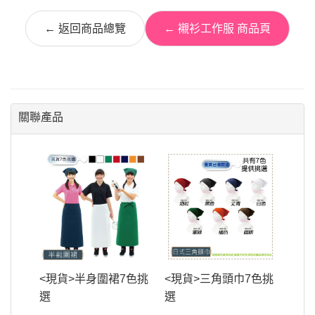
← 返回商品總覽
← 襯衫工作服 商品頁
關聯產品
<現貨>半身圍裙7色挑
<現貨>三角頭巾7色挑
選
選