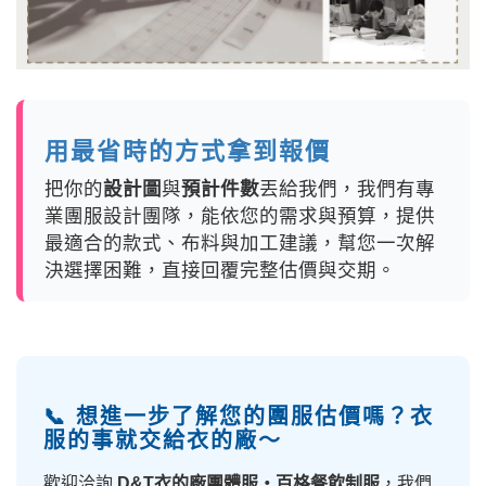
用最省時的方式拿到報價
把你的
設計圖
與
預計件數
丟給我們，我們有專
業團服設計團隊，能依您的需求與預算，提供
最適合的款式、布料與加工建議，幫您一次解
決選擇困難，直接回覆完整估價與交期。
📞 想進一步了解您的團服估價嗎？衣
服的事就交給衣的廠～
歡迎洽詢
D&T衣的廠團體服・百格餐飲制服
，我們