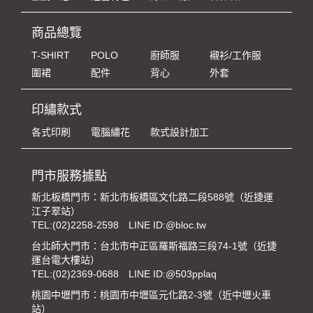
商品總覽
T-SHIRT
POLO
廚師服
襯衫/工作服
圍裙
配件
背心
外套
印繡款式
各式印刷
電腦繡花
款式設計加工
門市服務據點
新北板橋門市：新北市板橋區文化路二段588號（近捷運
江子翠站）
TEL:
(02)2258-2598
LINE ID:@bloc.tw
台北師大門市：台北市中正區羅斯福路三段74-1號（近捷
運台電大樓站）
TEL:
(02)2369-0688
LINE ID:@503pplaq
桃園中壢門市：桃園市中壢區元化路2-3號（近中壢火車
站）