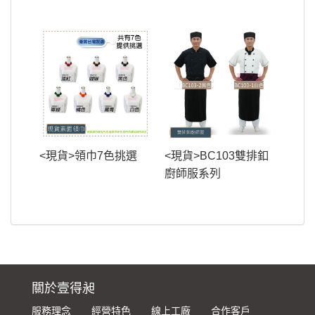
<現貨>領巾7色挑選
<現貨>BC103雙排釦
廚師服系列
關於壹得昶
服務理念
經營特色
線上工廠
合作客戶