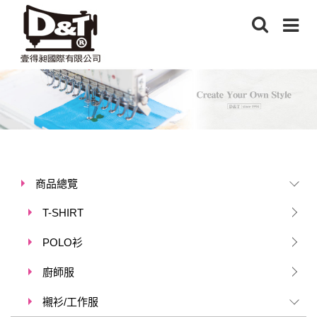
商品總覽
T-SHIRT
POLO衫
廚師服
襯衫/工作服