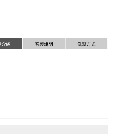
品介紹
客製說明
洗滌方式