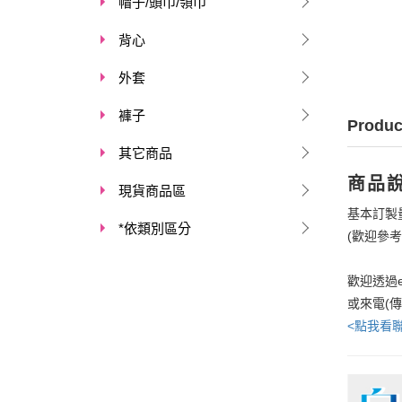
帽子/頭巾/領巾
背心
外套
褲子
Produc
其它商品
商品
現貨商品區
基本訂製
*依類別區分
(歡迎參
歡迎透過e
或來電(
<點我看