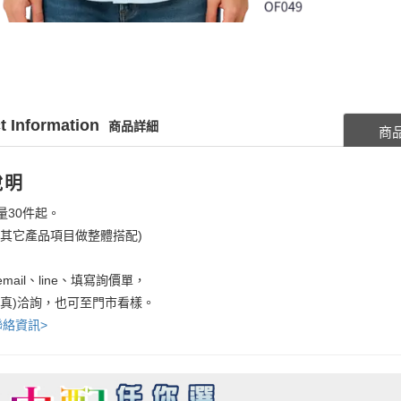
t Information
商品詳細
商
說明
量30件起。
考其它產品項目做整體搭配)
mail、line、填寫詢價單，
傳真)洽詢，也可至門市看樣。
聯絡資訊>