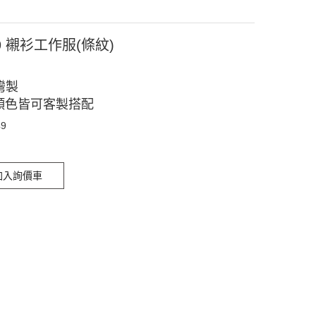
9 襯衫工作服(條紋)
灣製
顏色皆可客製搭配
49
加入詢價車