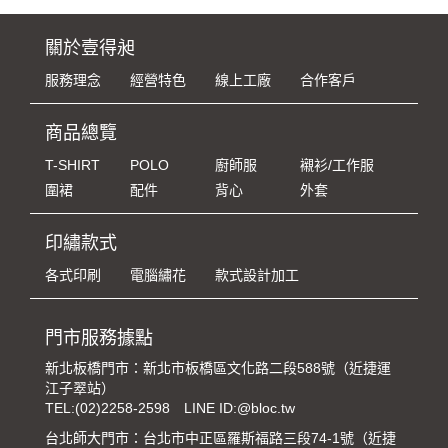
關於壹得昶
服務理念
經營特色
線上工廠
合作客戶
商品總覽
T-SHIRT
POLO
廚師服
襯衫/工作服
圍裙
配件
背心
外套
印繡款式
各式印刷
電腦繡花
款式設計加工
門市服務據點
新北板橋門市：新北市板橋區文化路二段588號（近捷運
江子翠站）
TEL:
(02)2258-2598
LINE ID:@bloc.tw
台北師大門市：台北市中正區羅斯福路三段74-1號（近捷