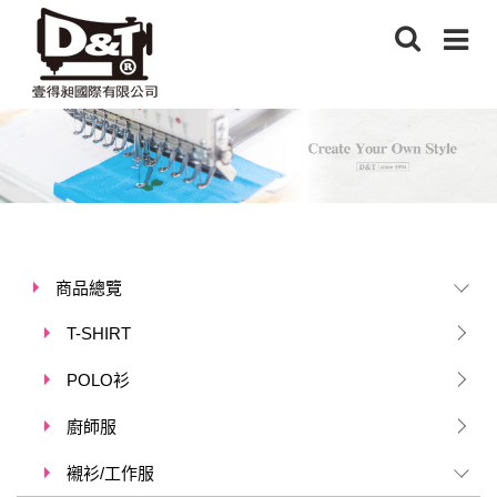
商品總覽
T-SHIRT
POLO衫
廚師服
襯衫/工作服