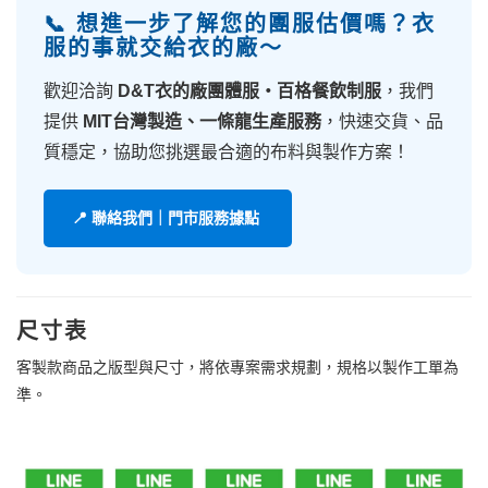
📞 想進一步了解您的團服估價嗎？衣
服的事就交給衣的廠～
歡迎洽詢
D&T衣的廠團體服・百格餐飲制服
，我們
提供
MIT台灣製造、一條龍生產服務
，快速交貨、品
質穩定，協助您挑選最合適的布料與製作方案！
📍 聯絡我們｜門市服務據點
尺寸表
客製款商品之版型與尺寸，將依專案需求規劃，規格以製作工單為
準。