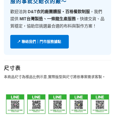
服的事就交給衣的廠～
歡迎洽詢
D&T衣的廠團體服・百格餐飲制服
，我們
提供
MIT台灣製造、一條龍生產服務
，快速交貨、品
質穩定，協助您挑選最合適的布料與製作方案！
📍 聯絡我們｜門市服務據點
尺寸表
本商品尺寸為樣品比例示意,實際版型與尺寸將依專案需求客製。