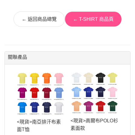
← 返回商品總覽
← T-SHIRT 商品頁
關聯產品
<現貨>高爾布POLO衫
<現貨>南亞排汗布素
素面款
面T恤