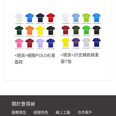
<現貨>20支精梳綿素
<現貨>網眼POLO衫素
面T恤
面款
關於壹得昶
服務理念
經營特色
線上工廠
合作客戶