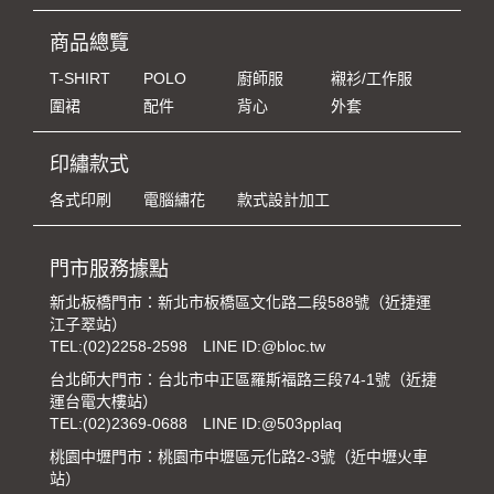
商品總覽
T-SHIRT
POLO
廚師服
襯衫/工作服
圍裙
配件
背心
外套
印繡款式
各式印刷
電腦繡花
款式設計加工
門市服務據點
新北板橋門市：新北市板橋區文化路二段588號（近捷運
江子翠站）
TEL:
(02)2258-2598
LINE ID:@bloc.tw
台北師大門市：台北市中正區羅斯福路三段74-1號（近捷
運台電大樓站）
TEL:
(02)2369-0688
LINE ID:@503pplaq
桃園中壢門市：桃園市中壢區元化路2-3號（近中壢火車
站）