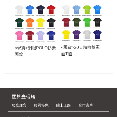
<現貨>20支精梳綿素
<現貨>網眼POLO衫素
面T恤
面款
關於壹得昶
服務理念
經營特色
線上工廠
合作客戶