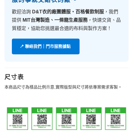
服的事就交給衣的廠～
歡迎洽詢
D&T衣的廠團體服・百格餐飲制服
，我們
提供
MIT台灣製造、一條龍生產服務
，快速交貨、品
質穩定，協助您挑選最合適的布料與製作方案！
📍 聯絡我們｜門市服務據點
尺寸表
本商品尺寸為樣品比例示意,實際版型與尺寸將依專案需求客製。