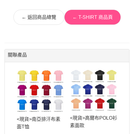
← 返回商品總覽
← T-SHIRT 商品頁
關聯產品
<現貨>高爾布POLO衫
<現貨>南亞排汗布素
素面款
面T恤