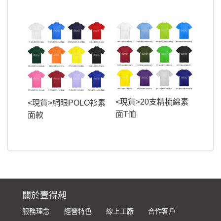
<現貨>20支精梳綿素
<現貨>網眼POLO衫素
面T恤
面款
關於壹得昶
服務理念
經營特色
線上工廠
合作客戶