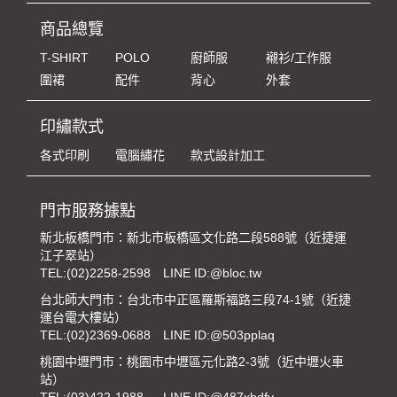
商品總覽
T-SHIRT
POLO
廚師服
襯衫/工作服
圍裙
配件
背心
外套
印繡款式
各式印刷
電腦繡花
款式設計加工
門市服務據點
新北板橋門市：新北市板橋區文化路二段588號（近捷運
江子翠站）
TEL:
(02)2258-2598
LINE ID:@bloc.tw
台北師大門市：台北市中正區羅斯福路三段74-1號（近捷
運台電大樓站）
TEL:
(02)2369-0688
LINE ID:@503pplaq
桃園中壢門市：桃園市中壢區元化路2-3號（近中壢火車
站）