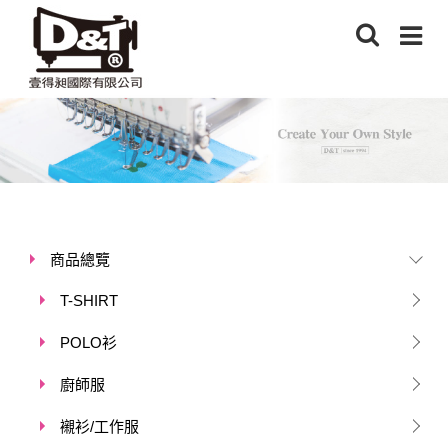
商品總覽
T-SHIRT
POLO衫
廚師服
襯衫/工作服