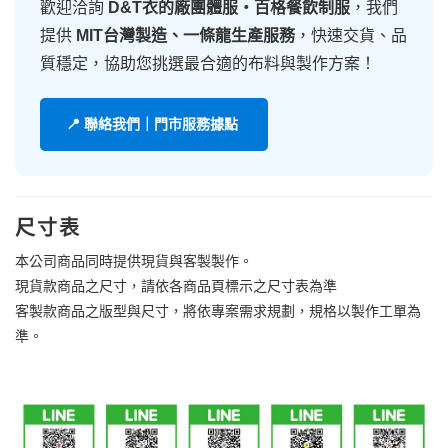
歡迎洽詢
D&T衣的廠團體服・百格餐飲制服
，我們
提供
MIT台灣製造、一條龍生產服務
，快速交貨、品
質穩定，協助您挑選最合適的布料與製作方案！
📍 聯絡我們｜門市服務據點
尺寸表
本公司商品同時提供現貨與客製製作。
現貨款商品之尺寸，請依各商品頁標示之尺寸表為準
客製款商品之版型與尺寸，將依專案需求規劃，規格以製作工單為
準。