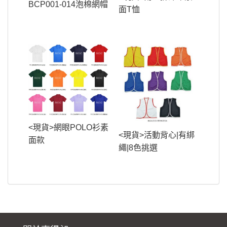
BCP001-014泡棉網帽
面T恤
<現貨>網眼POLO衫素
<現貨>活動背心|有綁
面款
繩|8色挑選