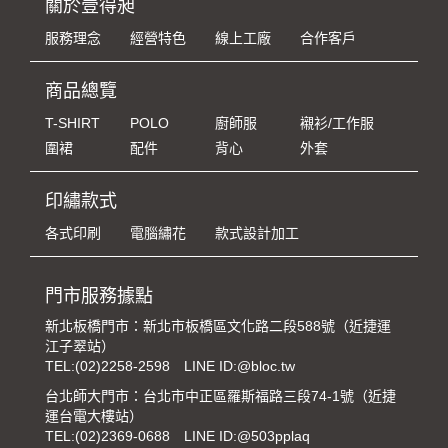
關於壹得昶
服務理念
經營特色
線上工廠
合作客戶
商品總覽
T-SHIRT
POLO
廚師服
襯衫/工作服
圍裙
配件
背心
外套
印繡款式
各式印刷
電腦繡花
款式設計加工
門市服務據點
新北板橋門市：新北市板橋區文化路二段588號（近捷運
江子翠站）
TEL:
(02)2258-2598
LINE ID:@bloc.tw
台北師大門市：台北市中正區羅斯福路三段74-1號（近捷
運台電大樓站）
TEL:
(02)2369-0688
LINE ID:@503pplaq