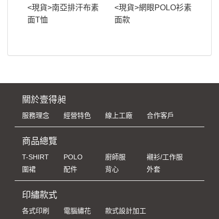
<現貨>南亞排汗布素
<現貨>網眼POLO衫素
面T恤
面款
關於壹得昶
服務理念
經營特色
線上工廠
合作客戶
商品總覽
T-SHIRT
POLO
廚師服
襯衫/工作服
圍裙
配件
背心
外套
印繡款式
各式印刷
電腦繡花
款式設計加工