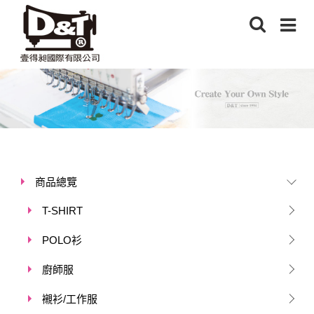
商品總覽
T-SHIRT
POLO衫
廚師服
襯衫/工作服