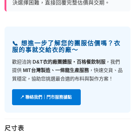
決選擇困難，直接回覆完整估價與交期。
📞 想進一步了解您的團服估價嗎？衣
服的事就交給衣的廠～
歡迎洽詢
D&T衣的廠團體服・百格餐飲制服
，我們
提供
MIT台灣製造、一條龍生產服務
，快速交貨、品
質穩定，協助您挑選最合適的布料與製作方案！
📍 聯絡我們｜門市服務據點
尺寸表