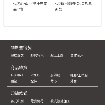
<現貨>南亞排汗布素
<現貨>網眼POLO衫素
面T恤
面款
關於壹得昶
服務理念
經營特色
線上工廠
合作客戶
商品總覽
T-SHIRT
POLO
廚師服
襯衫/工作服
圍裙
配件
背心
外套
印繡款式
各式印刷
電腦繡花
款式設計加工