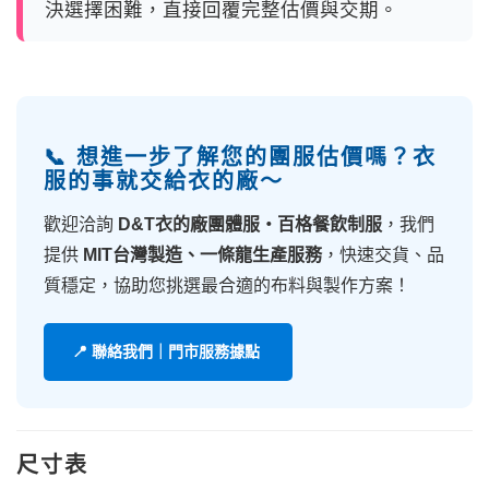
決選擇困難，直接回覆完整估價與交期。
📞 想進一步了解您的團服估價嗎？衣
服的事就交給衣的廠～
歡迎洽詢
D&T衣的廠團體服・百格餐飲制服
，我們
提供
MIT台灣製造、一條龍生產服務
，快速交貨、品
質穩定，協助您挑選最合適的布料與製作方案！
📍 聯絡我們｜門市服務據點
尺寸表