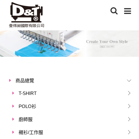
商品總覽
T-SHIRT
POLO衫
廚師服
襯衫/工作服