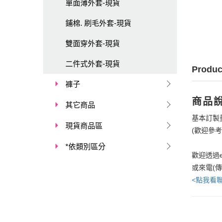
單面薄外套-現貨
鋪棉. 刷毛外套-現貨
雙面穿外套-現貨
二件式外套-現貨
Produc
褲子
商品
其它商品
基本訂製
現貨商品區
(歡迎參
*依類別區分
歡迎透過e
或來電(
<點我看