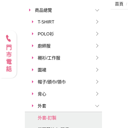
首頁
商品總覽
T-SHIRT
POLO衫
廚師服
門市電話
襯衫/工作服
圍裙
帽子/頭巾/領巾
背心
外套
外套-訂製