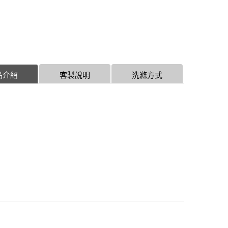
品介紹
客製說明
洗滌方式