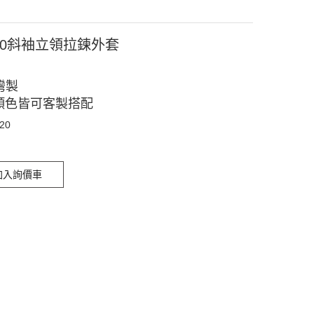
020斜袖立領拉鍊外套
灣製
顏色皆可客製搭配
020
加入詢價車