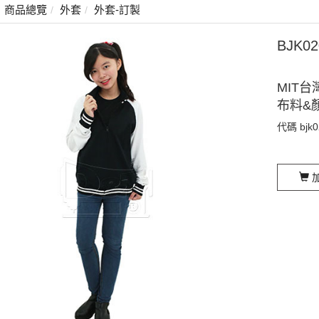
商品總覽
外套
外套-訂製
BJK
MIT台
布料&
代碼
bjk