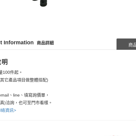
t Information
商品詳細
商
說明
量100件起。
考其它產品項目做整體搭配)
mail、line、填寫詢價單，
傳真)洽詢，也可至門市看樣。
聯絡資訊>