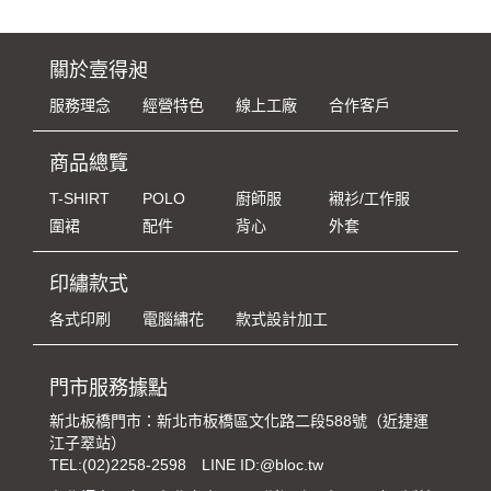
關於壹得昶
服務理念
經營特色
線上工廠
合作客戶
商品總覽
T-SHIRT
POLO
廚師服
襯衫/工作服
圍裙
配件
背心
外套
印繡款式
各式印刷
電腦繡花
款式設計加工
門市服務據點
新北板橋門市：新北市板橋區文化路二段588號（近捷運
江子翠站）
TEL:
(02)2258-2598
LINE ID:@bloc.tw