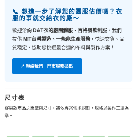
📞 想進一步了解您的團服估價嗎？衣
服的事就交給衣的廠～
歡迎洽詢
D&T衣的廠團體服・百格餐飲制服
，我們
提供
MIT台灣製造、一條龍生產服務
，快速交貨、品
質穩定，協助您挑選最合適的布料與製作方案！
📍 聯絡我們｜門市服務據點
尺寸表
客製款商品之版型與尺寸，將依專案需求規劃，規格以製作工單為
準。