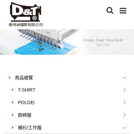
商品總覽
T-SHIRT
POLO衫
廚師服
襯衫/工作服