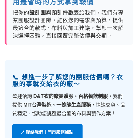
用最省時的方式拿到報價
把你的
設計圖
與
預計件數
丟給我們，我們有專
業團服設計團隊，能依您的需求與預算，提供
最適合的款式、布料與加工建議，幫您一次解
決選擇困難，直接回覆完整估價與交期。
📞 想進一步了解您的團服估價嗎？衣
服的事就交給衣的廠～
歡迎洽詢
D&T衣的廠團體服・百格餐飲制服
，我們
提供
MIT台灣製造、一條龍生產服務
，快速交貨、品
質穩定，協助您挑選最合適的布料與製作方案！
📍 聯絡我們｜門市服務據點