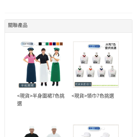
關聯產品
<現貨>半身圍裙7色挑
<現貨>領巾7色挑選
選