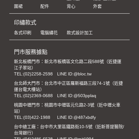
圍裙
配件
背心
外套
印繡款式
各式印刷
電腦繡花
款式設計加工
門市服務據點
新北板橋門市：新北市板橋區文化路二段588號（近捷運
江子翠站）
TEL:
(02)2258-2598
LINE ID:@bloc.tw
台北師大門市：台北市中正區羅斯福路三段74-1號（近捷
運台電大樓站）
TEL:
(02)2369-0688
LINE ID:@503pplaq
桃園中壢門市：桃園市中壢區元化路2-3號（近中壢火車
站）
TEL:
(03)422-1988
LINE ID:@487xbdfy
台中總工廠：台中市大里區鐵路街10-5號（近新菩提醫院/
台灣銀行）