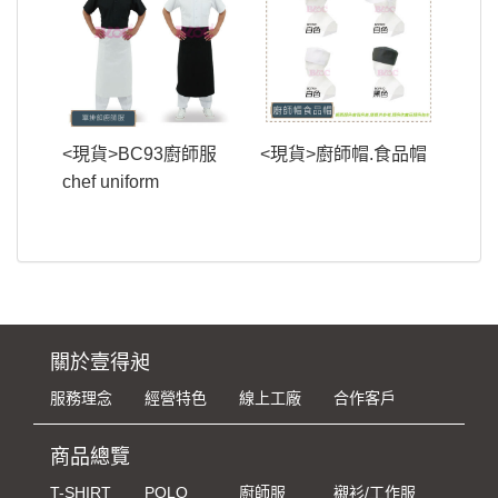
<現貨>BC93廚師服
<現貨>廚師帽.食品帽
chef uniform
關於壹得昶
服務理念
經營特色
線上工廠
合作客戶
商品總覽
T-SHIRT
POLO
廚師服
襯衫/工作服