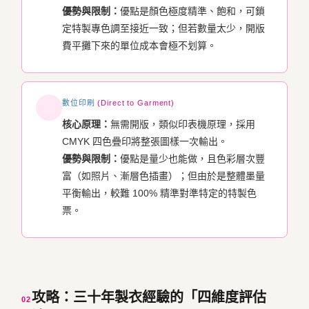
優勢與限制：
優點是顏色極度精準、飽和，可鎖
定特製專色調至接近一致；但若數量太少，開版
費平攤下來的單位成本會極不划算。
數位印刷
(Direct to Garment)
核心原理：
無需開版，類似印表機原理，採用
CMYK 四色疊印將整張圖樣一次輸出。
優勢與限制：
優點是量少也能做，且色彩層次豐
富（如照片、漸層色插畫）；但由於是整體墨量
平衡輸出，較難 100% 精準對準特定的特製色
票。
攻略：三十年製衣經驗的「四維度評估
02