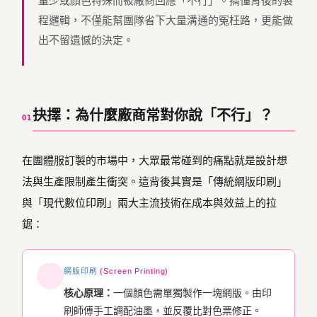
量少或顏色特殊而被廠商回應「不行」。搞懂背後的製
程邏輯，不僅能幫團隊省下大量溝通的冤枉路，更能做
出不留遺憾的決定。
抉擇：為什麼廠商常對你說「不行」？
01
在團體服訂製的市場中，大眾最常碰到的痛點就是設計想
法與生產限制產生衝突。這背後其實是「傳統網版印刷」
與「現代數位印刷」兩大主流技術在成本與效益上的拉
鋸：
網版印刷
(Screen Printing)
核心原理：
一個顏色需單獨製作一塊網版。由印
刷師傅手工調配油墨，並反覆比對色票修正。