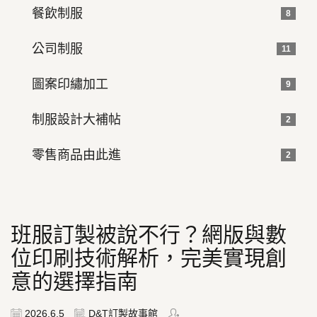
餐飲制服
8
公司制服
11
圖案印繡加工
9
制服設計大補帖
2
零售商品由此進
2
班服訂製被說不行？網版與數
位印刷技術解析，完美實現創
意的選擇指南
2026.6.5
D&T訂製故事館