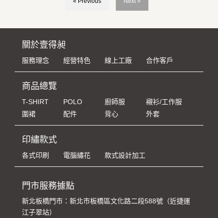
« Previous
Next »
關於壹得昶
服務理念
經營特色
線上工廠
合作客戶
商品總覽
T-SHIRT
POLO
廚師服
襯衫/工作服
圍裙
配件
背心
外套
印繡款式
各式印刷
電腦繡花
款式設計加工
門市服務據點
新北板橋門市：新北市板橋區文化路二段588號（近捷運
江子翠站）