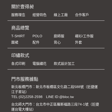
關於壹得昶
服務理念
經營特色
線上工廠
合作客戶
商品總覽
T-SHIRT
POLO
廚師服
襯衫/工作服
圍裙
配件
背心
外套
印繡款式
各式印刷
電腦繡花
款式設計加工
門市服務據點
新北板橋門市：新北市板橋區文化路二段588號（近捷運
江子翠站）
TEL:
(02)2258-2598
LINE ID:@bloc.tw
台北師大門市：台北市中正區羅斯福路三段74-1號（近捷
運台電大樓站）