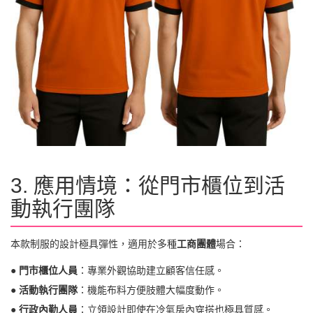
3. 應用情境：從門市櫃位到活
動執行團隊
本款制服的設計極具彈性，適用於多種
工商團體
場合：
●
門市櫃位人員
：專業外觀協助建立顧客信任感。
●
活動執行團隊
：機能布料方便肢體大幅度動作。
●
行政內勤人員
：立領設計即使在冷氣房內穿搭也極具質感。