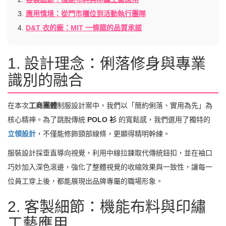
3.
應用情境：從門市櫃位到活動執行團隊
4.
D&T 衣的廠：MIT 一條龍的品質承諾
1. 設計理念：俐落修身與專業
識別的融合
在本次
工商團體
制服設計案中，我們以「簡約俐落、實用為先」為
核心精神。為了跳脫傳統
POLO 衫
的寬鬆感，我們選用了獨特的
立領設計
，不僅能修飾頸部線條，更顯得精明幹練。
服裝設計採垂直導向視覺，利用中線拉鍊取代傳統鈕扣，並在袖口
巧妙加入深色滾邊，強化了整體視覺的收縮效果與一致性，讓每一
位員工穿上後，都能展現出品牌專屬的職場形象。
2. 客製細節：機能布料與印繡
工藝應用