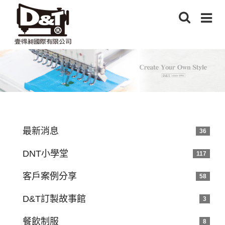
最新消息
36
DNT小學堂
117
客戶案例分享
58
D&T訂製故事館
3
餐飲制服
8