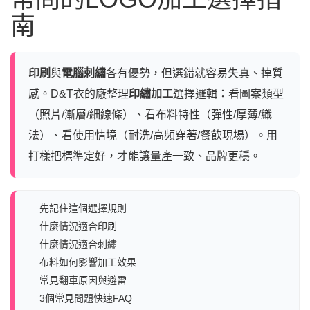
南
印刷
與
電腦刺繡
各有優勢，但選錯就容易失真、掉質
感。D&T衣的廠整理
印繡加工
選擇邏輯：看圖案類型
（照片/漸層/細線條）、看布料特性（彈性/厚薄/織
法）、看使用情境（耐洗/高頻穿著/餐飲現場）。用
打樣把標準定好，才能讓量產一致、品牌更穩。
先記住這個選擇規則
什麼情況適合印刷
什麼情況適合刺繡
布料如何影響加工效果
常見翻車原因與避雷
3個常見問題快速FAQ