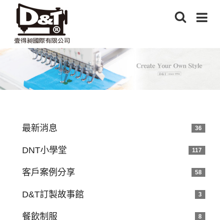
最新消息
36
DNT小學堂
117
客戶案例分享
58
D&T訂製故事館
3
餐飲制服
8