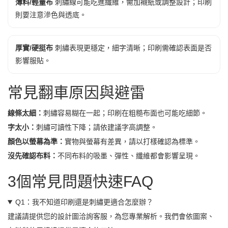
薄料/輕量布
刺繡線可能吃進纖維，需加襯紙或調整設計；印刷
則要注意滲色與透底。
厚實/硬挺布
刺繡表現更穩定，細字清晰；印刷需確認表面是否
影響服貼。
常見翻車原因與避雷
線條太細：
刺繡容易糊在一起；印刷在粗糙布面也可能吃細節。
字太小：
刺繡可讀性下降；請依建議字高調整。
顏色以螢幕為準：
實物與螢幕有差異，請以打樣確認為標準。
沒先確認布料：
不同布料的吸墨、彈性、纖維都會影響呈現。
3個常見問題快速FAQ
Q1：我不知道印刷還是刺繡更適合怎麼辦？
建議請提供您的設計圖洽詢客服，為您專業解析。我們會依圖案、