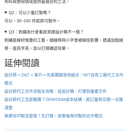
布料與使用情境提供最適合的工法。
Q2：可以少量訂製嗎？
可以，30~100 件起即可製作。
Q3：刺繡為什麼看起來跟設計稿不一樣？
刺繡是線材堆疊的工藝，細線條與小字會被線徑影響。建議加粗線
條、提高字高，並以打樣確認效果。
延伸閱讀
設計師 × D&T × 客戶＝完美團服落地組合｜MIT自有工廠代工合作
模式
設計師代工合作流程全攻略：從設計稿、打樣到量產交件
設計師代工怎麼報價？OEM/ODM成本結構、起訂量與交期一次講
清楚
無庫存印製怎麼做？先打樣、收單後再印製的合作模式