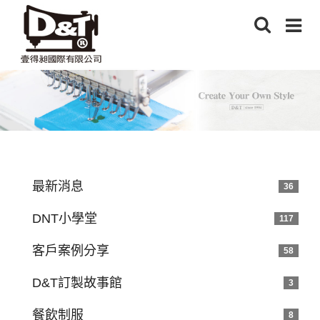
最新消息
36
DNT小學堂
117
客戶案例分享
58
D&T訂製故事館
3
餐飲制服
8