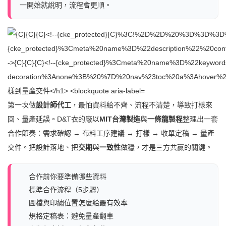
一開始就說明，流程會更順。
第一次做
設計師代工
，最怕資料給不齊、流程不清楚，導致打樣來
回、量產延誤。D&T衣的廠以
MIT台灣製造
與
一條龍製程
整理出一套
合作節奏：需求確認 → 布料工序建議 → 打樣 → 收單定稿 → 量產
交件。把設計落地、把
交期
與
一致性
做穩，才是三方共贏的關鍵。
合作前你要準備哪些資料
標準合作流程（5步驟）
圖檔與印繡位置怎麼給最有效率
規格定稿表：避免量產翻車