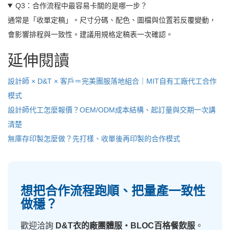
Q3：合作流程中最容易卡關的是哪一步？
通常是「收單定稿」。尺寸分碼、配色、圖檔與位置若反覆變動，
會影響排程與一致性。建議用規格定稿表一次確認。
延伸閱讀
設計師 × D&T × 客戶＝完美團服落地組合｜MIT自有工廠代工合作
模式
設計師代工怎麼報價？OEM/ODM成本結構、起訂量與交期一次講
清楚
無庫存印製怎麼做？先打樣、收單後再印製的合作模式
想把合作流程跑順、把量產一致性
做穩？
歡迎洽詢
D&T衣的廠團體服・BLOC百格餐飲服
。