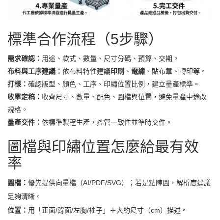
標準合作流程（5步驟）
需求確認：
用途、款式、數量、尺寸分碼、預算、交期。
布料與工序建議：
依布料特性建議
印刷
、
電繡
、貼布章、轉印等。
打樣：
確認版型、顏色、工序、印繡位置比例，建立量產標準。
收單定稿：
收齊尺寸、數量、配色、圖檔與位置，避免量產中途改
規格。
量產交件：
依標準製程生產，控管一致性並準時交件。
圖檔與印繡位置怎麼給最有效
率
圖檔：
優先提供向量檔（AI/PDF/SVG）；若是點陣圖，解析度建議
足夠清晰。
位置：
用「正面/背面/左胸/袖子」＋大約尺寸（cm）描述。