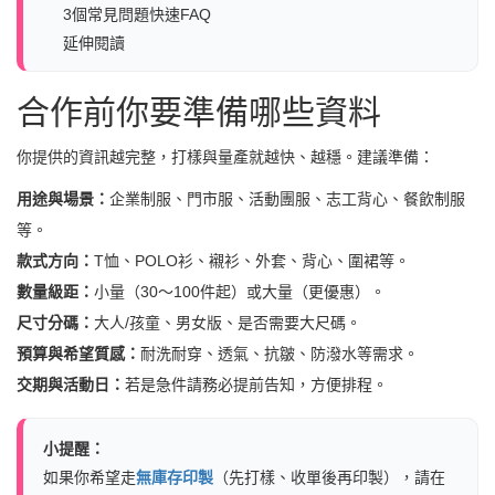
3個常見問題快速FAQ
延伸閱讀
合作前你要準備哪些資料
你提供的資訊越完整，打樣與量產就越快、越穩。建議準備：
用途與場景：
企業制服、門市服、活動團服、志工背心、餐飲制服
等。
款式方向：
T恤、POLO衫、襯衫、外套、背心、圍裙等。
數量級距：
小量（30～100件起）或大量（更優惠）。
尺寸分碼：
大人/孩童、男女版、是否需要大尺碼。
預算與希望質感：
耐洗耐穿、透氣、抗皺、防潑水等需求。
交期與活動日：
若是急件請務必提前告知，方便排程。
小提醒：
如果你希望走
無庫存印製
（先打樣、收單後再印製），請在