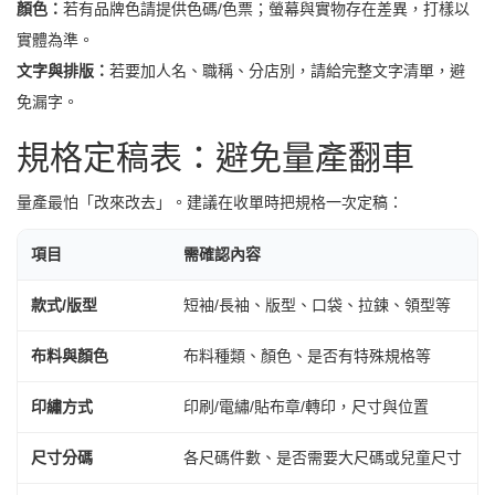
顏色：
若有品牌色請提供色碼/色票；螢幕與實物存在差異，打樣以
實體為準。
文字與排版：
若要加人名、職稱、分店別，請給完整文字清單，避
免漏字。
規格定稿表：避免量產翻車
量產最怕「改來改去」。建議在收單時把規格一次定稿：
項目
需確認內容
款式/版型
短袖/長袖、版型、口袋、拉鍊、領型等
布料與顏色
布料種類、顏色、是否有特殊規格等
印繡方式
印刷/電繡/貼布章/轉印，尺寸與位置
尺寸分碼
各尺碼件數、是否需要大尺碼或兒童尺寸