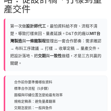
產交件
第一次做
設計師代工
，最怕資料給不齊、流程不清
楚，導致打樣來回、量產延誤。D&T衣的廠以
MIT台
灣製造
與
一條龍製程
整理出一套合作節奏：需求確認
→ 布料工序建議 → 打樣 → 收單定稿 → 量產交件。
把設計落地、把
交期
與
一致性
做穩，才是三方共贏的
關鍵。
合作前你要準備哪些資料
標準合作流程（5步驟）
圖檔與印繡位置怎麼給最有效率
規格定稿表：避免量產翻車
交期怎麼抓：一般與急件