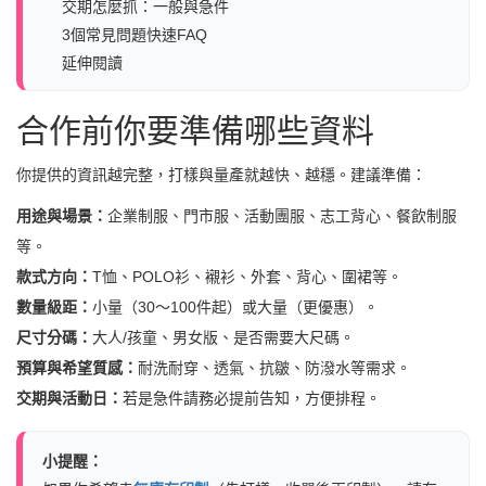
交期怎麼抓：一般與急件
3個常見問題快速FAQ
延伸閱讀
合作前你要準備哪些資料
你提供的資訊越完整，打樣與量產就越快、越穩。建議準備：
用途與場景：
企業制服、門市服、活動團服、志工背心、餐飲制服
等。
款式方向：
T恤、POLO衫、襯衫、外套、背心、圍裙等。
數量級距：
小量（30～100件起）或大量（更優惠）。
尺寸分碼：
大人/孩童、男女版、是否需要大尺碼。
預算與希望質感：
耐洗耐穿、透氣、抗皺、防潑水等需求。
交期與活動日：
若是急件請務必提前告知，方便排程。
小提醒：