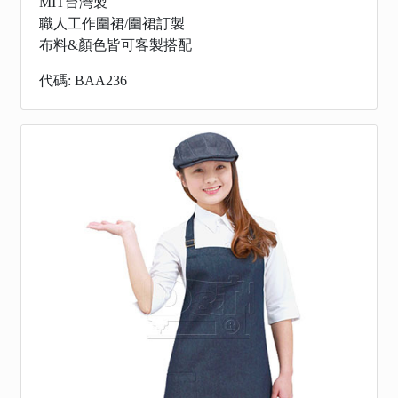
MIT台灣製
職人工作圍裙/圍裙訂製
布料&顏色皆可客製搭配
代碼: BAA236