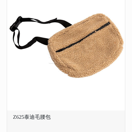
Z625泰迪毛腰包