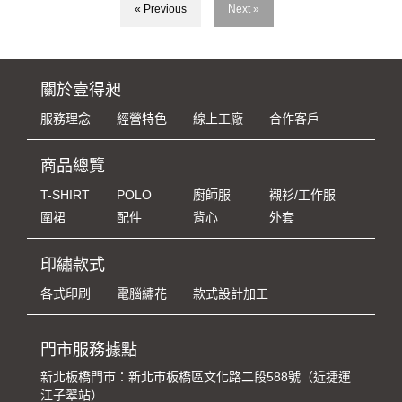
« Previous
Next »
關於壹得昶
服務理念
經營特色
線上工廠
合作客戶
商品總覽
T-SHIRT
POLO
廚師服
襯衫/工作服
圍裙
配件
背心
外套
印繡款式
各式印刷
電腦繡花
款式設計加工
門市服務據點
新北板橋門市：新北市板橋區文化路二段588號（近捷運
江子翠站）