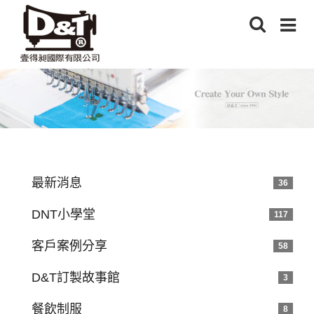
最新消息
36
DNT小學堂
117
客戶案例分享
58
D&T訂製故事館
3
餐飲制服
8