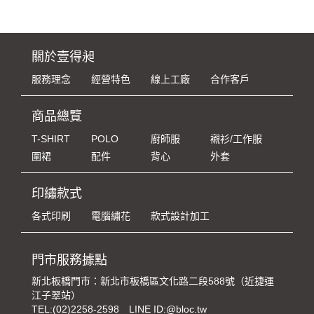
關於壹得昶
服務理念
經營特色
線上工廠
合作客戶
商品總覽
T-SHIRT
POLO
廚師服
襯衫/工作服
圍裙
配件
背心
外套
印繡款式
各式印刷
電腦繡花
款式設計加工
門市服務據點
新北板橋門市：新北市板橋區文化路二段588號（近捷運
江子翠站）
TEL:
(02)2258-2598
LINE ID:@bloc.tw