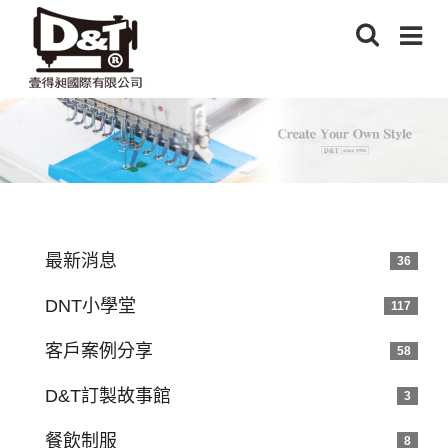
最新消息
36
DNT小學堂
117
客戶案例分享
58
D&T訂製故事館
3
餐飲制服
8