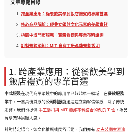
文章導覽目錄
1.
跨產業應用：從餐飲美學到飯店禮賓的專業首選
2.
核心商品解析：經典立領與文化元素的美學實踐
3.
桃園中壢門市服務：實體看樣與專業布料諮詢
4.
訂製規範須知：MIT 自有工廠產能規劃說明
1. 跨產業應用：從餐飲美學到
飯店禮賓的專業首選
中式服裝
在現代商業環境中的應用早已超越單一領域。在
餐飲服務
業
中，一套具備質感的
公司制服
能迅速建立顧客信賴感。除了傳統
服飾，我們也提供
手工盤扣與 MIT 機能布料結合的改良 T 恤
，為品
牌增添時尚職人感。
針對特定場合，如文化推廣或民俗活動，我們亦有
功夫裝廟會表演