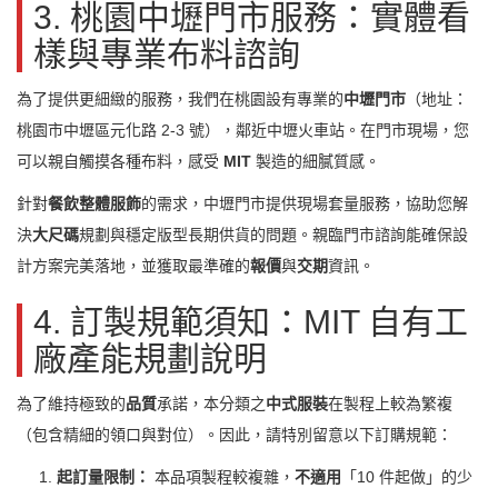
3. 桃園中壢門市服務：實體看
樣與專業布料諮詢
為了提供更細緻的服務，我們在桃園設有專業的
中壢門市
（地址：
桃園市中壢區元化路 2-3 號），鄰近中壢火車站。在門市現場，您
可以親自觸摸各種布料，感受
MIT
製造的細膩質感。
針對
餐飲整體服飾
的需求，中壢門市提供現場套量服務，協助您解
決
大尺碼
規劃與穩定版型長期供貨的問題。親臨門市諮詢能確保設
計方案完美落地，並獲取最準確的
報價
與
交期
資訊。
4. 訂製規範須知：MIT 自有工
廠產能規劃說明
為了維持極致的
品質
承諾，本分類之
中式服裝
在製程上較為繁複
（包含精細的領口與對位）。因此，請特別留意以下訂購規範：
1.
起訂量限制：
本品項製程較複雜，
不適用
「10 件起做」的少