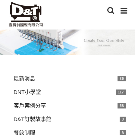
最新消息
36
DNT小學堂
117
客戶案例分享
58
D&T訂製故事館
3
餐飲制服
8