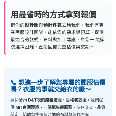
用最省時的方式拿到報價
把你的
設計圖
與
預計件數
丟給我們，我們有專
業團服設計團隊，能依您的需求與預算，提供
最適合的款式、布料與加工建議，幫您一次解
決選擇困難，直接回覆完整估價與交期。
📞 想進一步了解您專屬的團服估價
嗎？衣服的事就交給衣的廠～
歡迎洽詢
D&T衣的廠團體服・百格餐飲服
，我們提
供
MIT台灣製造、一條龍生產服務
，快速交貨、品質
穩定，協助您挑選最合適的布料與製作方案！