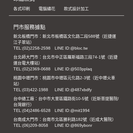
各式印刷
電腦繡花
款式設計加工
門市服務據點
新北板橋門市：新北市板橋區文化路二段588號（近捷運
江子翠站）
TEL:
(02)2258-2598
LINE ID:@bloc.tw
台北師大門市：台北市中正區羅斯福路三段74-1號（近捷
運台電大樓站）
TEL:
(02)2369-0688
LINE ID:@503pplaq
桃園中壢門市：桃園市中壢區元化路2-3號（近中壢火車
站）
TEL:
(03)422-1988
LINE ID:@487xbdfy
台中總工廠：台中市大里區鐵路街10-5號（近新菩提醫院/
台灣銀行）
TEL:
(04)2486-6528
LINE ID:@mit1994
台南成大門市：台南市北區勝利路182號（近成大醫院）
TEL:
(06)209-8058
LINE ID:@869ybonr