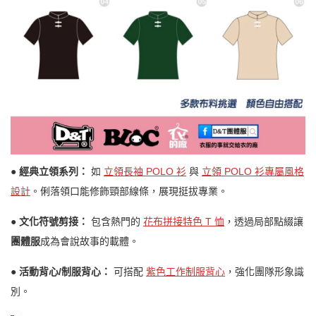
● 經典立領系列：
如
立領長袖 POLO 衫
與
立領 POLO 衫專屬風格
設計
。俐落領口能修飾頸部線條，展現挺拔專業。
● 文化符號剪接：
包含熱門的
花布拼接特色 T 恤
，透過局部點綴讓
團體服
成為會說故事的載體。
● 活動背心/制服背心：
可搭配
紫色工作制服背心
，強化團隊形象識
別。