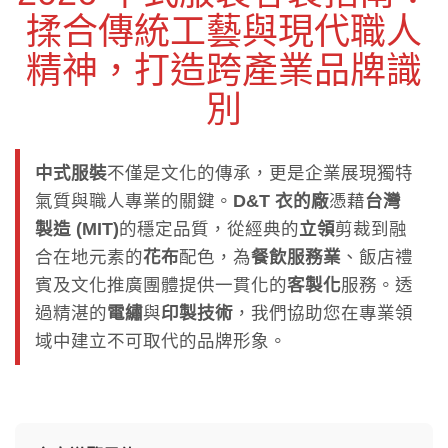
揉合傳統工藝與現代職人
精神，打造跨產業品牌識
別
中式服裝
不僅是文化的傳承，更是企業展現獨特
氣質與職人專業的關鍵。
D&T 衣的廠
憑藉
台灣
製造 (MIT)
的穩定品質，從經典的
立領
剪裁到融
合在地元素的
花布
配色，為
餐飲服務業
、飯店禮
賓及文化推廣團體提供一貫化的
客製化
服務。透
過精湛的
電繡
與
印製技術
，我們協助您在專業領
域中建立不可取代的品牌形象。