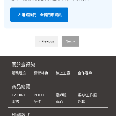
📍 聯絡我們｜全省門市資訊
« Previous
Next »
關於壹得昶
服務理念
經營特色
線上工廠
合作客戶
商品總覽
T-SHIRT
POLO
廚師服
襯衫/工作服
圍裙
配件
背心
外套
印繡款式