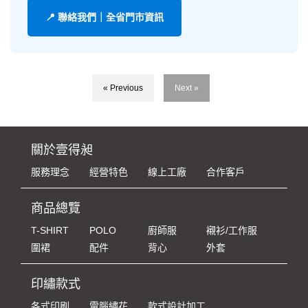
📍 聯絡我們｜全省門市資訊
« Previous
Next »
關於壹得昶
服務理念
經營特色
線上工廠
合作客戶
商品總覽
T-SHIRT
POLO
廚師服
襯衫/工作服
圍裙
配件
背心
外套
印繡款式
各式印刷
電腦繡花
款式設計加工