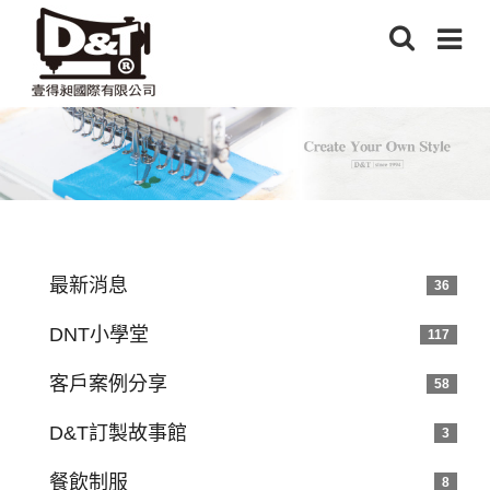
最新消息
36
DNT小學堂
117
客戶案例分享
58
D&T訂製故事館
3
餐飲制服
8