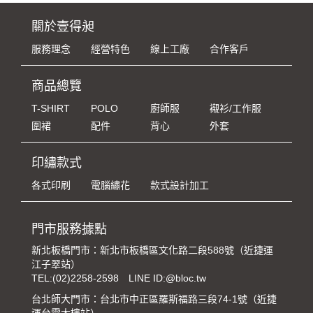
關於壹得昶
服務理念
經營特色
線上工廠
合作客戶
商品總覽
T-SHIRT
POLO
廚師服
襯衫/工作服
圍裙
配件
背心
外套
印繡款式
各式印刷
電腦繡花
款式設計加工
門市服務據點
新北板橋門市：新北市板橋區文化路二段588號（近捷運
江子翠站）
TEL:
(02)2258-2598
LINE ID:@bloc.tw
台北師大門市：台北市中正區羅斯福路三段74-1號（近捷