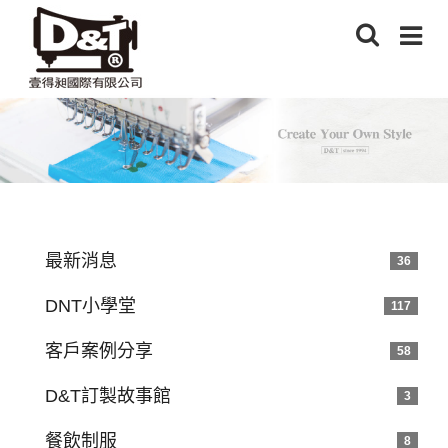
最新消息
36
DNT小學堂
117
客戶案例分享
58
D&T訂製故事館
3
餐飲制服
8