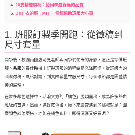
4.
20支精梳純棉：給同學最舒適的品質
5.
D&T 衣的廠：MIT 一條龍協助班服大小事
1. 班服訂製季開跑：從徵稿到
尺寸套量
開學後，校園內隨處可見老師與同學們忙碌的身影，這正是準備
班
服、系服
的最佳時機！訂製班服的過程總是充滿回憶，從班級內的
圖案徵稿、風格討論，到實際套量衣服尺寸，每個環節都是團體精
神的展現。
在眾多顏色選擇中，活潑大方的「橘色」脫穎而出，成為許多熱血
班級的首選。然而，選好底色後，接下來最常遇到的挑戰就是：圖
案顏色該怎麼搭，才能在橘色布料上顯得清晰又好看呢？