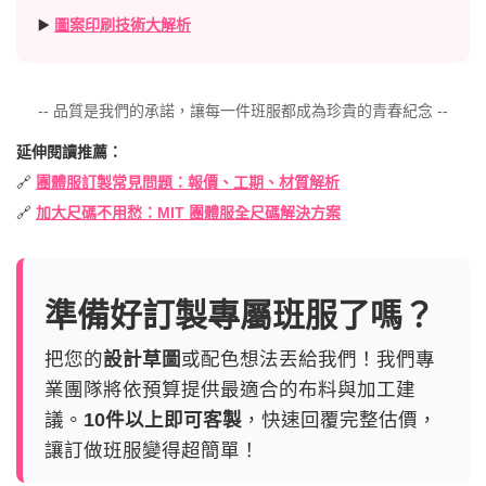
▶️
圖案印刷技術大解析
-- 品質是我們的承諾，讓每一件班服都成為珍貴的青春紀念 --
延伸閱讀推薦：
🔗
團體服訂製常見問題：報價、工期、材質解析
🔗
加大尺碼不用愁：MIT 團體服全尺碼解決方案
準備好訂製專屬班服了嗎？
把您的
設計草圖
或配色想法丟給我們！我們專
業團隊將依預算提供最適合的布料與加工建
議。
10件以上即可客製
，快速回覆完整估價，
讓訂做班服變得超簡單！