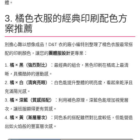
體。
3. 橘色衣服的經典印刷配色方
案推薦
別擔心難以想像成品！D&T 衣的廠小編特別整理了橘色衣服最常搭
配的印刷顏色，讓您的
團體服設計
更專業：
1.
橘 × 黑（強烈對比）
：最經典的組合，黑色印刷在橘底上最清
晰，具備酷帥的運動感。
2.
橘 × 白（清爽亮眼）
：白色能提升整體的明亮度，看起來乾淨且
充滿陽光感。
3.
橘 × 深藍（質感搭配）
：利用補色原理，深藍色能增加視覺層
次，讓班服顯得更有質感。
4.
橘 × 黃（漸層層次）
：同色系的搭配雖然對比度較低，但能營造
出如火焰般的豐富層次感。