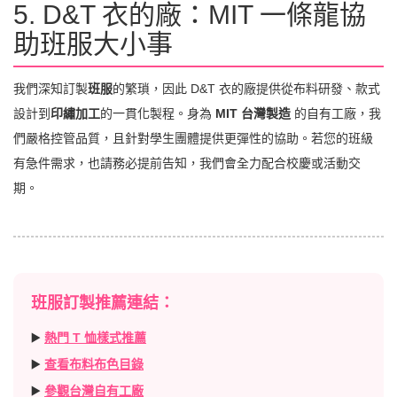
5. D&T 衣的廠：MIT 一條龍協
助班服大小事
我們深知訂製
班服
的繁瑣，因此 D&T 衣的廠提供從布料研發、款式
設計到
印繡加工
的一貫化製程。身為
MIT 台灣製造
的自有工廠，我
們嚴格控管品質，且針對學生團體提供更彈性的協助。若您的班級
有急件需求，也請務必提前告知，我們會全力配合校慶或活動交
期。
班服訂製推薦連結：
▶️
熱門 T 恤樣式推薦
▶️
查看布料布色目錄
▶️
參觀台灣自有工廠