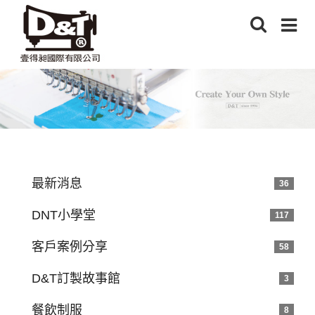
最新消息
36
DNT小學堂
117
客戶案例分享
58
D&T訂製故事館
3
餐飲制服
8