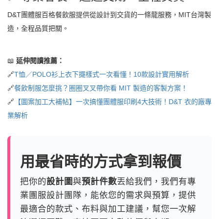
D&T團體服百格餐飲服提供從設計到交貨的一條龍服務，MIT台灣製
造，全程品質把關。
📖
延伸閱讀推薦：
🔗
T恤／POLO衫上衣下擺樣式一次看懂！10款設計實用解析
🔗
餐飲制服怎麼挑？圈圈叉叉帶你看 MIT 製造的客製方案！
🔗
【圖案加工大補帖】一次搞懂團體服印刷4大技術！D&T 衣的廠專
業解析
用最省時的方式拿到報價
把你的
設計圖
與
預計件數
丟給我們，我們有專
業團服設計團隊，能依您的需求與預算，提供
最適合的款式、布料與加工建議，幫您一次解