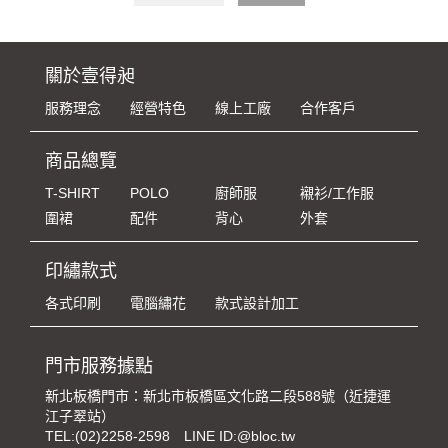
關於壹得昶
服務理念
經營特色
線上工廠
合作客戶
商品總覽
T-SHIRT
POLO
廚師服
襯衫/工作服
圍裙
配件
背心
外套
印繡款式
各式印刷
電腦繡花
款式設計加工
門市服務據點
新北板橋門市：新北市板橋區文化路二段588號（近捷運
江子翠站）
TEL:
(02)2258-2598
LINE ID:@bloc.tw