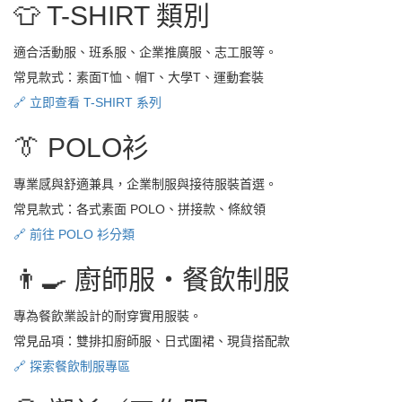
👕 T-SHIRT 類別
適合活動服、班系服、企業推廣服、志工服等。
常見款式：素面T恤、帽T、大學T、運動套裝
🔗 立即查看 T-SHIRT 系列
👔 POLO衫
專業感與舒適兼具，企業制服與接待服裝首選。
常見款式：各式素面 POLO、拼接款、條紋領
🔗 前往 POLO 衫分類
👨‍🍳 廚師服・餐飲制服
專為餐飲業設計的耐穿實用服裝。
常見品項：雙排扣廚師服、日式圍裙、現貨搭配款
🔗 探索餐飲制服專區