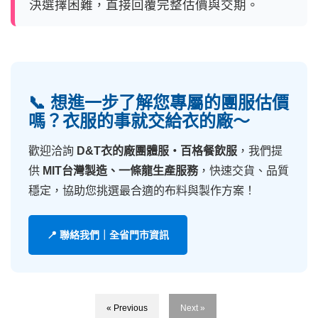
決選擇困難，直接回覆完整估價與交期。
📞 想進一步了解您專屬的團服估價
嗎？衣服的事就交給衣的廠～
歡迎洽詢
D&T衣的廠團體服・百格餐飲服
，我們提
供
MIT台灣製造、一條龍生產服務
，快速交貨、品質
穩定，協助您挑選最合適的布料與製作方案！
📍 聯絡我們｜全省門市資訊
« Previous
Next »