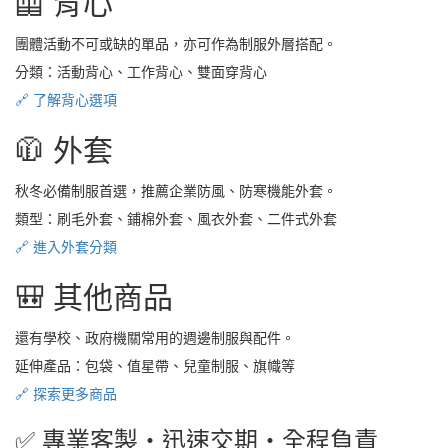
🦺 背心
團體活動不可或缺的單品，亦可作為制服外層搭配。
分類：活動背心、工作背心、雙面穿背心
🔗 了解背心選項
🧥 外套
秋冬必備制服首選，推薦企業防風、防寒機能外套。
類型：刷毛外套、鋪棉外套、風衣外套、二件式外套
🔗 進入外套分類
🎒 其他商品
還有學校、政府機關常用的週邊制服與配件。
延伸產品：包袋、值星帶、兒童制服、旗幟等
🔗 探索更多商品
✅ 專業客製・迅速交期・全程負責