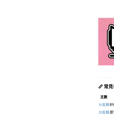
📏
常見
支數
16
支棉
紗
20
支棉
厚