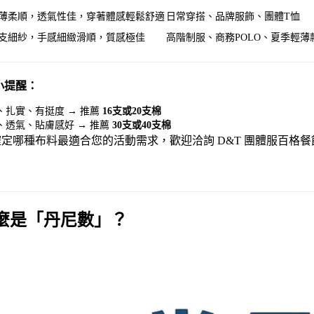
薄柔順，透氣性佳，穿著體感輕鬆舒適
日常穿搭、品牌服飾、團體T恤
支細紗，手感細緻滑順，質感極佳
高階制服、商務POLO、夏季輕薄
小提醒：
、扎實、有挺度 → 推薦
16
支或20支棉
、透氣、貼膚感好 → 推薦
30
支或40支棉
定哪種布料最適合您的活動需求，歡迎洽詢 D&T 團體服百格
麼是「丹尼數」？