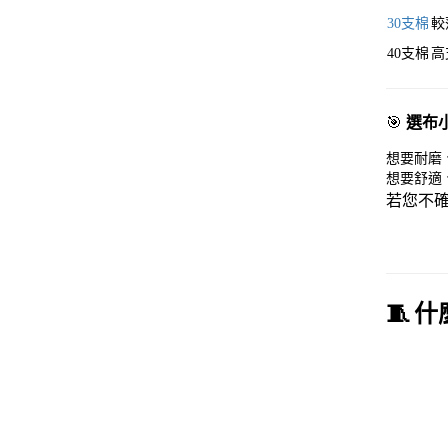
30
支棉
較
40
支棉
高
🎯
選布
想要耐磨
想要舒適
若您不確
🧵
什