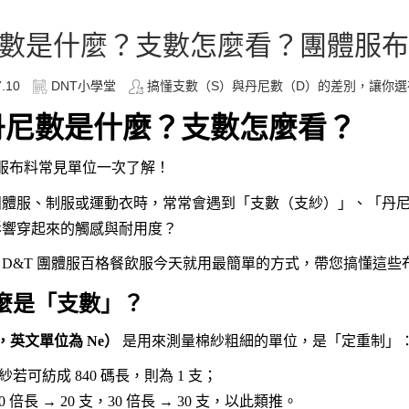
數是什麼？支數怎麼看？團體服布
7.10
DNT小學堂
搞懂支數（S）與丹尼數（D）的差別，讓你選布
丹尼數是什麼？支數怎麼看？
服布料常見單位一次了解！
體服、制服或運動衣時，常常會遇到「支數（支紗）」、「丹尼數
影響穿起來的觸感與耐用度？
D&T 團體服百格餐飲服今天就用最簡單的方式，帶您搞懂這些
麼是「支數」？
，英文單位為 Ne）
是用來測量棉紗粗細的單位，是「定重制」
紗若可紡成 840 碼長，則為 1 支；
0 倍長 → 20 支，30 倍長 → 30 支，以此類推。