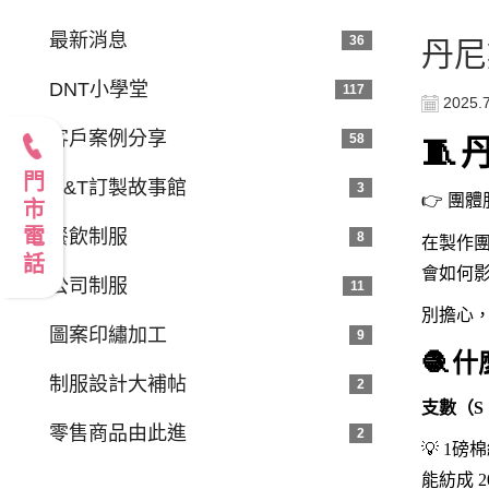
最新消息
36
丹尼
DNT小學堂
117
2025.
客戶案例分享
58
🧵
門市電話
D&T訂製故事館
3
👉
團體
餐飲制服
8
在製作團
會如何
公司制服
11
別擔心，
圖案印繡加工
9
🧶
什
制服設計大補帖
2
支數（S
零售商品由此進
2
💡
1
磅棉
能紡成 2