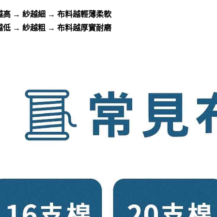
高 → 紗越細 → 布料越輕薄柔軟
低 → 紗越粗 → 布料越厚實耐磨