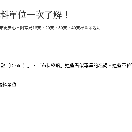
料單位一次了解！
更安心。附常見16支、20支、30支、40支棉圖示說明！
（Denier）」、「布料密度」這些看似專業的名詞。這些單
布料單位！
：