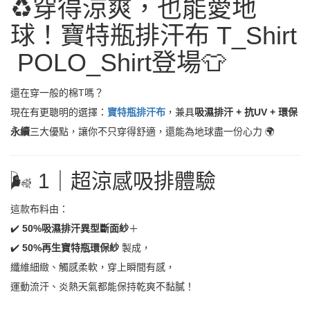
♻
穿得涼爽，也能愛地
球！寶特瓶排汗布
T_Shirt
POLO_Shirt
登場
👕
還在穿一般的棉T嗎？
現在有更聰明的選擇：
寶特瓶排汗布
，兼具
吸濕排汗 + 抗UV + 環保
永續
三大優點，讓你不只穿得舒適，還能為地球盡一份心力
🌍
🌬
️ 1｜超涼感吸排體驗
這款布料由：
✔
️
50%
吸濕排汗異型斷面紗
＋
✔
️
50%
再生寶特瓶環保紗
製成，
纖維細緻、觸感柔軟，穿上瞬間有感，
運動流汗、炎熱天氣都能保持乾爽不黏膩！