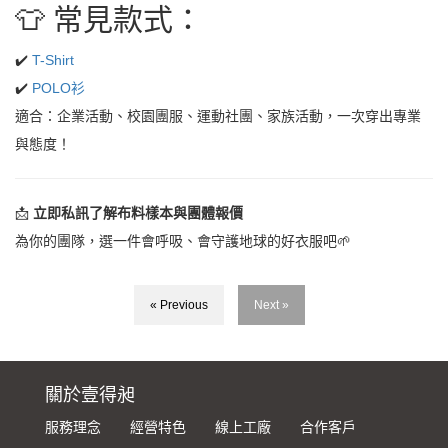
👕
常見款式：
✔
️ T-Shirt
✔
️ POLO衫
適合：企業活動、校園團服、運動社團、家族活動，一次穿出專業
與態度！
📩
立即私訊了解布料樣本與團體報價
為你的團隊，選一件會呼吸、會守護地球的好衣服吧
🌱
« Previous
Next »
關於壹得昶
服務理念
經營特色
線上工廠
合作客戶