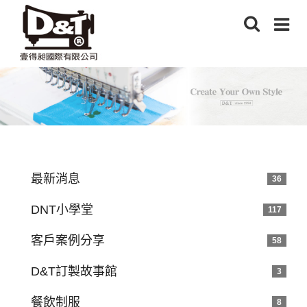
最新消息
36
DNT小學堂
117
客戶案例分享
58
D&T訂製故事館
3
餐飲制服
8