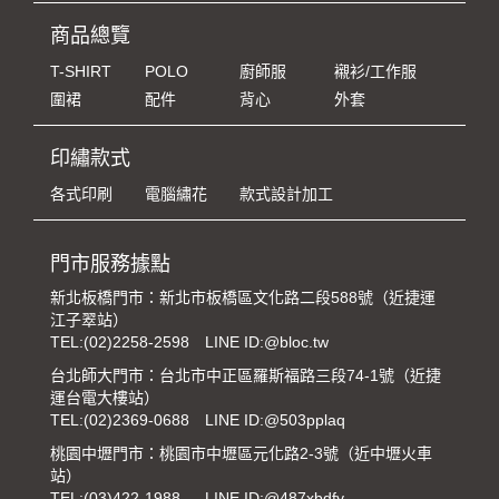
商品總覽
T-SHIRT
POLO
廚師服
襯衫/工作服
圍裙
配件
背心
外套
印繡款式
各式印刷
電腦繡花
款式設計加工
門市服務據點
新北板橋門市：新北市板橋區文化路二段588號（近捷運
江子翠站）
TEL:
(02)2258-2598
LINE ID:@bloc.tw
台北師大門市：台北市中正區羅斯福路三段74-1號（近捷
運台電大樓站）
TEL:
(02)2369-0688
LINE ID:@503pplaq
桃園中壢門市：桃園市中壢區元化路2-3號（近中壢火車
站）
TEL:
(03)422-1988
LINE ID:@487xbdfy