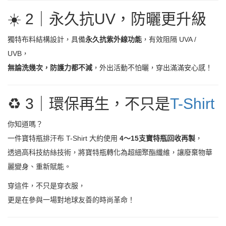
☀
️ 2｜永久抗UV，防曬更升級
獨特布料結構設計，具備
永久抗紫外線功能
，有效阻隔 UVA /
UVB，
無論洗幾次，防護力都不減
，外出活動不怕曬，穿出滿滿安心感！
♻
️ 3｜環保再生，不只是
T-Shirt
你知道嗎？
一件寶特瓶排汗布 T-Shirt 大約使用
4
～15支寶特瓶回收再製
，
透過高科技紡絲技術，將寶特瓶轉化為超細聚酯纖維，讓廢棄物華
麗變身、重新賦能。
穿這件，不只是穿衣服，
更是在參與一場對地球友善的時尚革命！