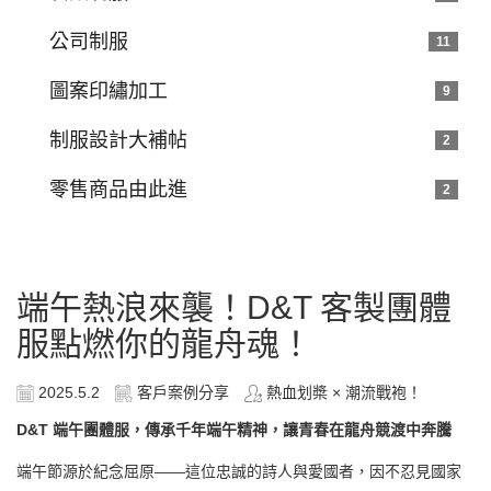
公司制服
11
圖案印繡加工
9
制服設計大補帖
2
零售商品由此進
2
端午熱浪來襲！D&T 客製團體
服點燃你的龍舟魂！
2025.5.2
客戶案例分享
熱血划槳 × 潮流戰袍！
D&T
端午團體服，傳承千年端午精神，讓青春在龍舟競渡中奔騰
端午節源於紀念屈原——這位忠誠的詩人與愛國者，因不忍見國家