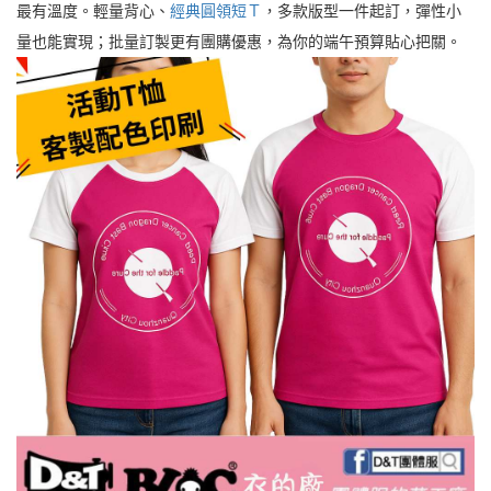
最有溫度。輕量背心、
經典圓領短Ｔ
，多款版型一件起訂，彈性小
量也能實現；批量訂製更有團購優惠，為你的端午預算貼心把關。