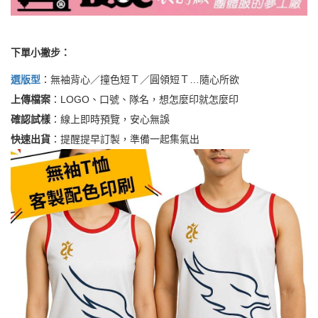
下單小撇步：
選版型
：無袖背心／撞色短Ｔ／圓領短Ｔ…隨心所欲
上傳檔案
：LOGO、口號、隊名，想怎麼印就怎麼印
確認試樣
：線上即時預覽，安心無誤
快速出貨
：提醒提早訂製，準備一起集氣出