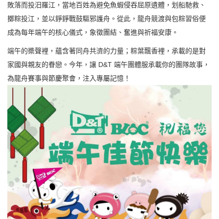
敗落而投汨羅江，當地百姓為避免魚蝦侵吞屈原遺體，划船馳救、
擲粽投江，並以錚錚戰鼓驅邪護舟。從此，龍舟競渡與包粽習俗便
成為每年端午的核心儀式，象徵團結、奮進與祈福安康。
端午的槳聲裡，蘊含著同舟共濟的力量；粽葉飄香裡，承載的是對
家國與親友的眷戀。今年，讓 D&T 端午團體服承載你的團隊故事，
為龍舟賽事與節慶聚會，注入專屬記憶！