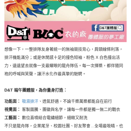
想像一下，一整排隊友身著統一的無袖競技背心，肩頸線條利落，
排汗機能滿分；或是休閒感十足的撞色短袖，粉色 X 白色撞出活
力，遠遠望去就像一支最耀眼的龍舟隊伍。每一次揮槳，都伴隨同
袍的呼喊與笑聲，讓汗水化作最真摯的馳騁。
D&T
端午團體服，為你量身打造：
功能面：
吸濕排汗
、透氣舒適，不論千槳萬槳都能自在前行
視覺面：
客製圖騰、團徽與名字，讓每一件都是獨一無二的戰衣
工藝面：
數位直噴結合電繡細節，細緻又耐洗
不只是龍舟隊，企業尾牙、校園社團、好友聚會…全場最吸睛，也