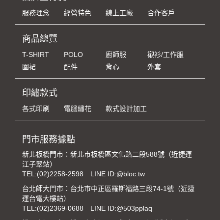
服務理念
經營特色
線上工廠
合作客戶
商品總覽
T-SHIRT
POLO
廚師服
襯衫/工作服
圍裙
配件
背心
外套
印繡款式
各式印刷
電腦繡花
款式設計加工
門市服務據點
新北板橋門市：新北市板橋區文化路二段588號（近捷運
江子翠站）
TEL:
(02)2258-2598
LINE ID:@bloc.tw
台北師大門市：台北市中正區羅斯福路三段74-1號（近捷
運台電大樓站）
TEL:
(02)2369-0688
LINE ID:@503pplaq