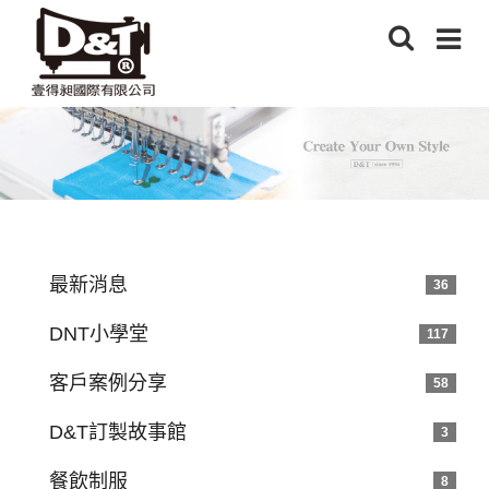
最新消息
36
DNT小學堂
117
客戶案例分享
58
D&T訂製故事館
3
餐飲制服
8