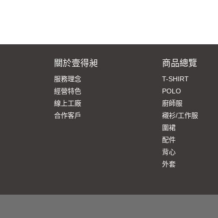
關於壹得昶
商品總覽
服務理念
T-SHIRT
經營特色
POLO
線上工廠
廚師服
合作客戶
襯衫/工作服
圍裙
配件
背心
外套