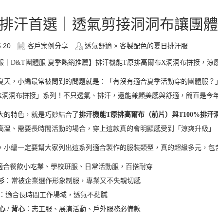
排汗首選｜透氣剪接洞洞布讓團體
5.20
客戶案例分享
透氣舒適 × 客製配色的夏日排汗服
報｜D&T團體服 夏季熱銷推薦】排汗機能T原排高爾布X洞洞布拼接，涼
夏天，小編最常被問到的問題就是：「有沒有適合夏季活動穿的團體服？」
X洞洞布拼接」系列！不只透氣、排汗，還能兼顧美感與舒適，簡直是今
大的特色，就是巧妙結合了
排汗機能T原排高爾布（前片）與T100%排汗
高溫、需要長時間活動的場合，穿上這款真的會明顯感受到「涼爽升級」
，小編一定要幫大家列出這系列適合製作的服裝類型，真的超級多元，包
適合餐飲小吃業、學校班服、日常活動服，百搭耐穿
衫
：常被企業選作形象制服，專業又不失親切感
：適合長時間工作場域，透氣不黏膩
 / 背心
：志工服、展演活動、戶外服務必備款