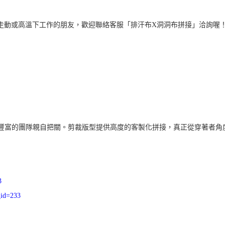
走動或高溫下工作的朋友，歡迎聯絡客服「排汗布X洞洞布拼接」洽詢喔
豐富的團隊親自把關。剪裁版型提供高度的客製化拼接，真正從穿著者角
3
_id=233