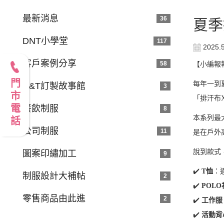
最新消息
36
夏季
DNT小學堂
117
2025.
客戶案例分享
58
【小編報
門市電話
每年一到
D&T訂製故事館
3
「排汗布
餐飲制服
8
本系列最
公司制服
11
是在戶外
說到款式
圖案印繡加工
9
✔
️
T
恤
：
制服設計大補帖
2
✔
️
POLO
零售商品由此進
2
✔
️
工作服
✔
️
活動背心