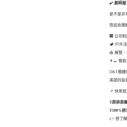
✔
️
廚師服 
是不是非
而這些團
🏢
公司制
🏕
️
戶外活
🎪
展覽、
👨
🍳
餐飲
D&T
團體
美感的設
📌
快來逛
T
原排高
T100%
排
👉
想了解