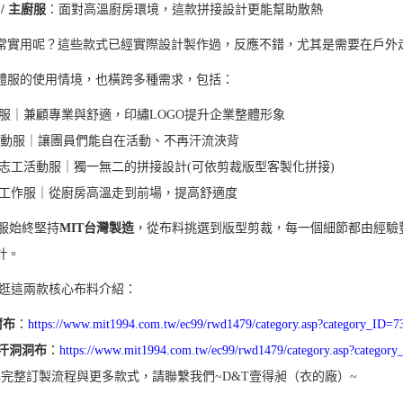
/ 主廚服
：面對高溫廚房環境，這款拼接設計更能幫助散熱
常實用呢？這些款式已經實際設計製作過，反應不錯，尤其是需要在戶外
體服的使用情境，也橫跨多種需求，包括：
服｜兼顧專業與舒適，印繡LOGO提升企業整體形象
動服｜讓團員們能自在活動、不再汗流浹背
志工活動服｜獨一無二的拼接設計(可依剪裁版型客製化拼接)
工作服｜從廚房高溫走到前場，提高舒適度
服始終堅持
MIT台灣製造
，從布料挑選到版型剪裁，每一個細節都由經驗
計。
逛這兩款核心布料介紹：
爾布
：
https://www.mit1994.com.tw/ec99/rwd1479/category.asp?category_ID=7
汗洞洞布
：
https://www.mit1994.com.tw/ec99/rwd1479/category.asp?category
完整訂製流程與更多款式，請聯繫我們~D&T壹得昶（衣的廠）~