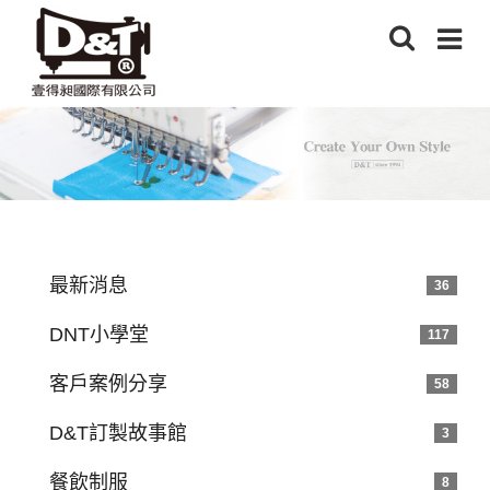
最新消息
36
DNT小學堂
117
客戶案例分享
58
D&T訂製故事館
3
餐飲制服
8