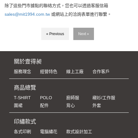
除了這些門市據點的聯絡方式，您也可以透過客服信箱
sales@mit1994.com.tw
或網站上的洽詢表單進行聯繫。
« Previous
Next »
關於壹得昶
服務理念
經營特色
線上工廠
合作客戶
商品總覽
T-SHIRT
POLO
廚師服
襯衫/工作服
圍裙
配件
背心
外套
印繡款式
各式印刷
電腦繡花
款式設計加工