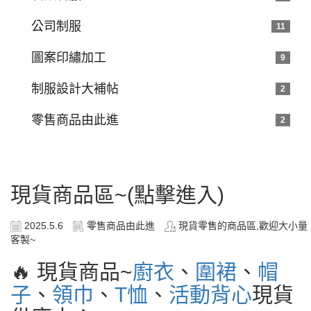
公司制服
11
圖案印繡加工
9
制服設計大補帖
2
零售商品由此進
2
現貨商品區~(點擊進入)
2025.5.6
零售商品由此進
現貨零售的商品區,歡迎大小量
客製~
🔥 現貨商品~
廚衣
、
圍裙
、
帽
子
、
領巾
、
T恤
、
活動背心
現貨