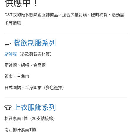
供應中！
D&T衣的廠多款熱銷服飾商品，適合少量訂購、臨時補貨、活動需
求等情境！
🍳
餐飲制服系列
廚師服
（多款剪裁與材質）
廚師帽、網帽、食品帽
領巾、三角巾
日式圍裙、半身圍裙（多色選擇）
👕
上衣服飾系列
棉質素面T恤（20支精梳棉）
南亞排汗素面T恤