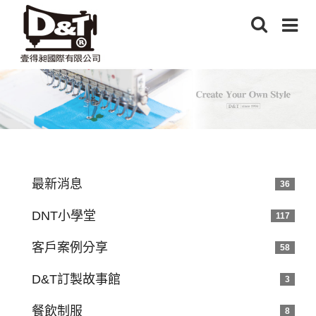
最新消息
36
DNT小學堂
117
客戶案例分享
58
D&T訂製故事館
3
餐飲制服
8