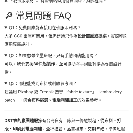
❌ 下載盜版素材 → 有些網站盜用付費圖庫，風險極高。
🔎 常見問題 FAQ
Q1：免費圖庫能直接用在班服印刷嗎？
大多 CC0 圖庫可商用，但仍建議只作為
設計靈感或提案
，實際印刷
應用專屬設計。
Q2：如果想做少量班服，只有手繪圖稿能用嗎？
可以，我們支援
30件起製作
，並可協助將手繪圖轉換為專屬設計
檔。
Q3：哪裡能找到布料或刺繡參考圖？
建議用 Pixabay 或 Freepik 搜尋「fabric texture」「embroidery
patch」，適合
布料挑選、電腦刺繡加工
的效果參考。
D&T衣的廠團體服
擁有台灣自有工廠與一條龍製程，從
布料、打
版、印刷到電腦刺繡
，全程控管，品質穩定、交期準確。準備班服