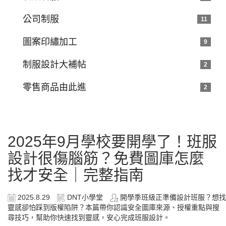
公司制服
11
圖案印繡加工
9
制服設計大補帖
2
零售商品由此進
2
2025年9月學校要開學了！班服
設計很傷腦筋？免費圖庫怎麼
找才安全｜完整指南
2025.8.29
DNT小學堂
開學季班級正準備設計班服？想找
靈感卻怕踩到版權陷阱？本篇帶你認識安全圖庫來源、授權重點與搜
尋技巧，幫助你快速找到靈感，安心完成班服設計。