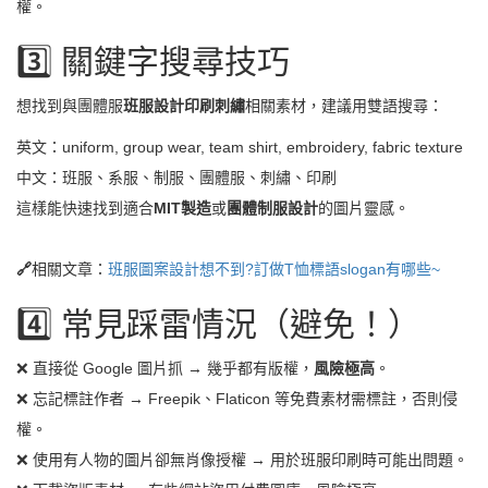
權。
3️⃣ 關鍵字搜尋技巧
想找到與團體服
班服設計印刷刺繡
相關素材，建議用雙語搜尋：
英文：uniform, group wear, team shirt, embroidery, fabric texture
中文：班服、系服、制服、團體服、刺繡、印刷
這樣能快速找到適合
MIT製造
或
團體制服設計
的圖片靈感。
🔗
相關文章：
班服圖案設計想不到?訂做T恤標語slogan有哪些~
4️⃣ 常見踩雷情況（避免！）
❌ 直接從 Google 圖片抓 → 幾乎都有版權，
風險極高
。
❌ 忘記標註作者 → Freepik、Flaticon 等免費素材需標註，否則侵
權。
❌ 使用有人物的圖片卻無肖像授權 → 用於班服印刷時可能出問題。