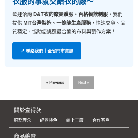
衣服的事就交給衣的廠～
歡迎洽詢
D&T衣的廠團體服・百格餐飲制服
，我們
提供
MIT台灣製造、一條龍生產服務
，快速交貨、品
質穩定，協助您挑選最合適的布料與製作方案！
📍 聯絡我們｜全省門市資訊
« Previous
Next »
關於壹得昶
服務理念
經營特色
線上工廠
合作客戶
商品總覽