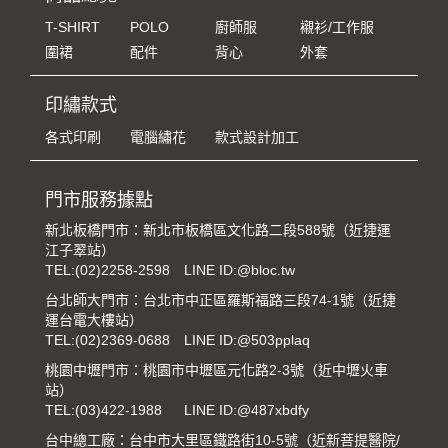
T-SHIRT
POLO
廚師服
襯衫/工作服
圍裙
配件
背心
外套
印繡款式
各式印刷
電腦繡花
款式設計加工
門市服務據點
新北板橋門市：新北市板橋區文化路二段588號（近捷運
江子翠站）
TEL:
(02)2258-2598
LINE ID:@bloc.tw
台北師大門市：台北市中正區羅斯福路三段74-1號（近捷
運台電大樓站）
TEL:
(02)2369-0688
LINE ID:@503pplaq
桃園中壢門市：桃園市中壢區元化路2-3號（近中壢火車
站）
TEL:
(03)422-1988
LINE ID:@487xbdfy
台中總工廠：台中市大里區鐵路街10-5號（近新菩提醫院/