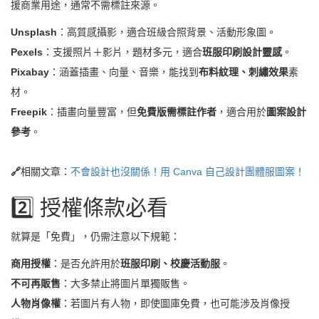
援商業用途，通常不需標註來源。
Unsplash
：高質感攝影，適合班級合照背景、活動形象圖。
Pexels
：支援照片＋影片，題材多元，適合
班服印刷設計靈感
。
Pixabay
：涵蓋插畫、向量、音樂，能找到
布料紋理、刺繡效果
素
材。
Freepik
：插畫向量豐富，但
免費版需標註作者
，適合用於
圖案設計
參考
。
🔗
相關文章：
不會設計也沒關係！用 Canva 自己設計團體服圖案！
2️⃣ 授權條款必看
就算是「免費」，仍需注意以下規範：
商用授權
：是否允許用於
班服印刷、校慶活動服
。
不可再販售
：大多禁止將圖片單獨販售。
人物肖像權
：若圖片有人物，即使圖庫免費，也可能涉及肖像授