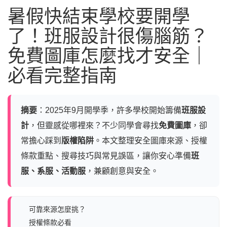
暑假快結束學校要開學
了！班服設計很傷腦筋？
免費圖庫怎麼找才安全｜
必看完整指南
摘要
：2025年9月開學季，許多學校開始籌備
班服設
計
，但靈感從哪裡來？不少同學會尋找
免費圖庫
，卻
常擔心踩到
版權陷阱
。本文整理安全圖庫來源、授權
條款重點、搜尋技巧與常見誤區，讓你安心準備
班
服、系服、活動服
，兼顧創意與安全。
可靠來源怎麼挑？
授權條款必看