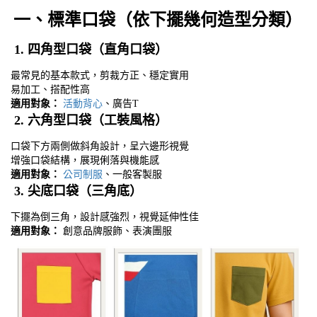
一、標準口袋（依下擺幾何造型分類）
1.
四角型口袋（直角口袋）
最常見的基本款式，剪裁方正、穩定實用
易加工、搭配性高
適用對象：
活動背心
、廣告T
2.
六角型口袋（工裝風格）
口袋下方兩側做斜角設計，呈六邊形視覺
增強口袋結構，展現俐落與機能感
適用對象：
公司制服
、一般客製服
3.
尖底口袋（三角底）
下擺為倒三角，設計感強烈，視覺延伸性佳
適用對象：
創意品牌服飾、表演團服