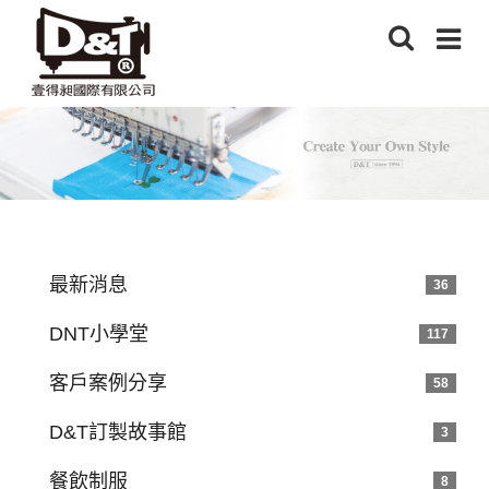
最新消息
36
DNT小學堂
117
客戶案例分享
58
D&T訂製故事館
3
餐飲制服
8