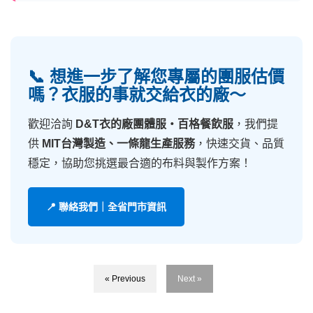
📞 想進一步了解您專屬的團服估價
嗎？衣服的事就交給衣的廠～
歡迎洽詢
D&T衣的廠團體服・百格餐飲服
，我們提
供
MIT台灣製造、一條龍生產服務
，快速交貨、品質
穩定，協助您挑選最合適的布料與製作方案！
📍 聯絡我們｜全省門市資訊
« Previous
Next »