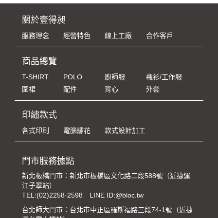
關於壹得昶
服務理念
經營特色
線上工廠
合作客戶
商品總覽
T-SHIRT
POLO
廚師服
襯衫/工作服
圍裙
配件
背心
外套
印繡款式
各式印刷
電腦繡花
款式設計加工
門市服務據點
新北板橋門市：新北市板橋區文化路二段588號（近捷運
江子翠站）
TEL:
(02)2258-2598
LINE ID:@bloc.tw
台北師大門市：台北市中正區羅斯福路三段74-1號（近捷