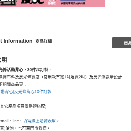
t Information
商品詳細
商
說明
光條活動背心，30件
起訂製。
選擇布料及反光條寬度（常用款有寬1吋及寬2吋）及反光條數量設計
下相關商品頁：
2活動背心|反光條背心10件訂製
考其它產品項目做整體搭配)
ail、line、
填寫線上洽詢表單
，
傳真)洽詢，也可至門市看樣。