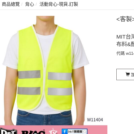
商品總覽
背心
活動背心-現貨.訂製
<客製
MIT台
布料&
代碼
w11