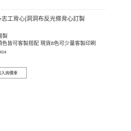
>志工背心|洞洞布反光條背心訂製
灣製
顏色皆可客製搭配 現貨8色可少量客製印刷
404
加入詢價車