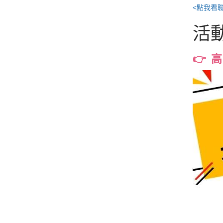
<點我看
活
👉