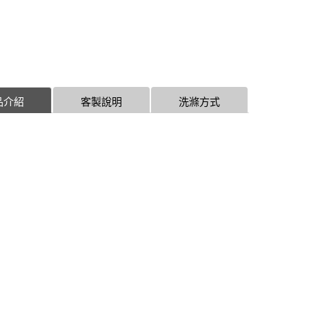
品介紹
客製說明
洗滌方式