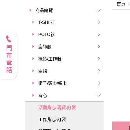
首頁
商品總覽
T-SHIRT
POLO衫
廚師服
門市電話
襯衫/工作服
圍裙
帽子/頭巾/領巾
背心
活動背心-現貨.訂製
工作背心-訂製