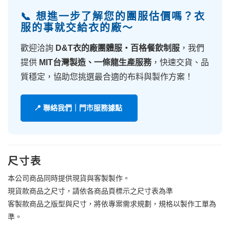
📞 想進一步了解您的團服估價嗎？衣
服的事就交給衣的廠～
歡迎洽詢
D&T衣的廠團體服・百格餐飲制服
，我們
提供
MIT台灣製造、一條龍生產服務
，快速交貨、品
質穩定，協助您挑選最合適的布料與製作方案！
📍 聯絡我們｜門市服務據點
尺寸表
本公司商品同時提供現貨與客製製作。
現貨款商品之尺寸，請依各商品頁標示之尺寸表為準
客製款商品之版型與尺寸，將依專案需求規劃，規格以製作工單為
準。