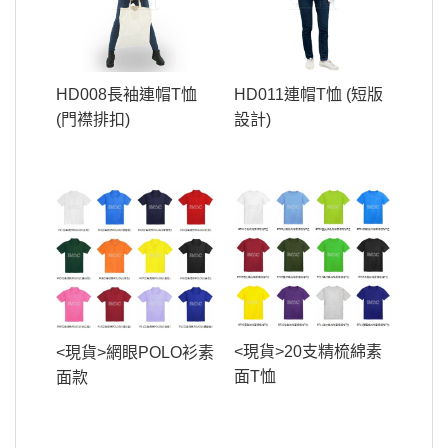
HD008長袖連帽T恤
HD011連帽T恤 (短版
(門襟排扣)
設計)
<現貨>20支精梳綿素
<現貨>網眼POLO衫素
面T恤
面款