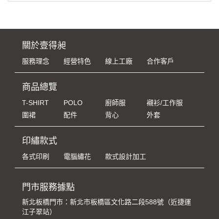
關於壹得昶
服務理念
經營特色
線上工廠
合作客戶
商品總覽
T-SHIRT
POLO
廚師服
襯衫/工作服
圍裙
配件
背心
外套
印繡款式
各式印刷
電腦繡花
款式設計加工
門市服務據點
新北板橋門市：新北市板橋區文化路二段588號（近捷運
江子翠站）