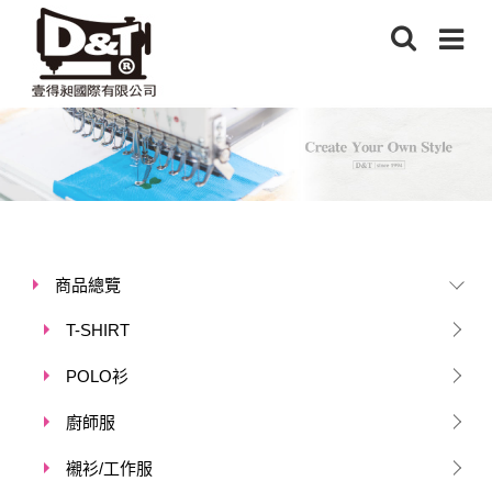
商品總覽
T-SHIRT
POLO衫
廚師服
襯衫/工作服