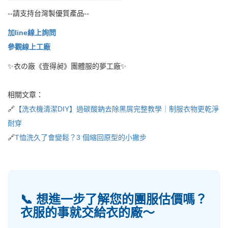
--請支持台灣製優質產品--
加line線上詢問
參觀線上工廠
✨衣の廠《壹得昶》團體服的夢工廠✨
相關文章：
🔗
【洗衣機清潔DIY】過碳酸鈉去除黑屑完整教學｜制服衣物更乾淨
耐穿
🔗
T恤洗久了會變鬆？3 個縮回原型的小撇步
📞 想進一步了解您的團服估價嗎？
衣服的事就交給衣的廠～