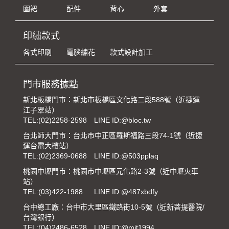
圍裙
配件
背心
外套
印繡款式
各式印刷
電腦繡花
款式設計加工
門市服務據點
新北板橋門市：新北市板橋區文化路二段588號（近捷運
江子翠站）
TEL:
(02)2258-2598
LINE ID:@bloc.tw
台北師大門市：台北市中正區羅斯福路三段74-1號（近捷
運台電大樓站）
TEL:
(02)2369-0688
LINE ID:@503pplaq
桃園中壢門市：桃園市中壢區元化路2-3號（近中壢火車
站）
TEL:
(03)422-1988
LINE ID:@487xbdfy
台中總工廠：台中市大里區鐵路街10-5號（近新菩提醫院/
台灣銀行）
TEL:
(04)2486-6528
LINE ID:@mit1994