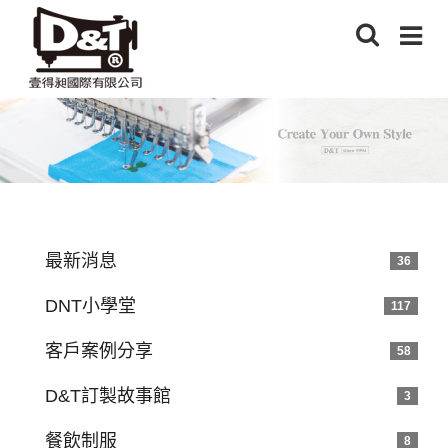
最新消息
36
DNT小學堂
117
客戶案例分享
58
D&T訂製故事館
3
餐飲制服
8