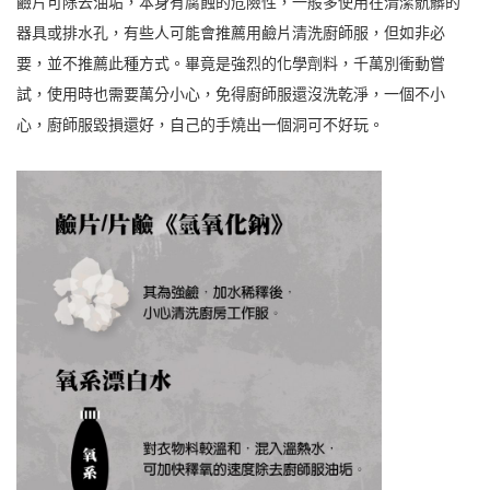
鹼片可除去油垢，本身有腐蝕的危險性，一般多使用在清潔骯髒的
器具或排水孔，有些人可能會推薦用鹼片清洗廚師服，但如非必
要，並不推薦此種方式。畢竟是強烈的化學劑料，千萬別衝動嘗
試，使用時也需要萬分小心，免得廚師服還沒洗乾淨，一個不小
心，廚師服毀損還好，自己的手燒出一個洞可不好玩。