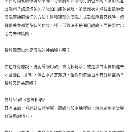
由於每間餐廳環境都不同，每個廚師沾染的污漬也不同，該加入甚
麼洗劑？該浸泡多久？恐怕只能多試驗、多洗幾次才能找出最適合
清洗廚師服油汙的方法！這種類型的清洗方式雖然耗費又耗時，但
就跟美女都要花時間化妝一樣，形象決不是嘴巴說說，而是要付出
心力去維護的。
鹼片跟漂白水是清洗的神仙秘方嗎？
你也許有聽說，洗廚師服用鹼片會比較乾淨；或是漂白水要加進去
才會變白，好吧，漂白水肯定知道，但你知道漂白水有分類型嗎？
鹼片又是甚麼呢？
鹼片/片鹼《氫氧化鈉》
其為強鹼，可針對油汙清潔，將鹼片加水稀釋後，清洗廚房水管等
有油垢的地方。