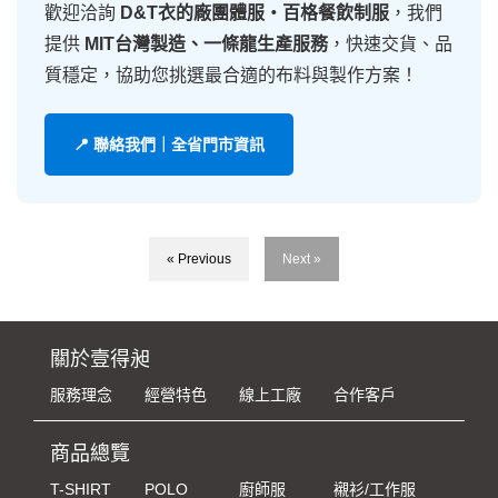
歡迎洽詢
D&T衣的廠團體服・百格餐飲制服
，我們
提供
MIT台灣製造、一條龍生產服務
，快速交貨、品
質穩定，協助您挑選最合適的布料與製作方案！
📍 聯絡我們｜全省門市資訊
« Previous
Next »
關於壹得昶
服務理念
經營特色
線上工廠
合作客戶
商品總覽
T-SHIRT
POLO
廚師服
襯衫/工作服