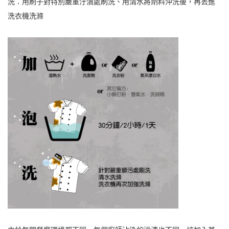
洗：用刷子對特別嚴重汙漬處刷洗、用清水將劑料沖洗後，再丟進
洗衣機洗滌