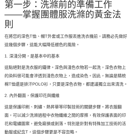
第一步：洗滌前的準備工作
——掌握團體服洗滌的黃金法
則
在將您的深色T恤、帽T外套或工作服丟進洗衣機前，請務必先做好
這幾個步驟，這能大幅降低褪色的風險。
1. 深淺分開，是基本中的基本
這點絕對是洗衣服的鐵律。深色與淺色衣物若一起洗，深色衣物上
的染料很可能會滲透到淺色衣物上，造成染色。因此，無論是精梳
棉T恤還是排汗POLO衫，只要是深色衣物，都建議獨立出來清洗。
2. 內外翻面，保護印花與纖維
這是保護印刷、刺繡、熱昇華等印製技術的關鍵步驟。將衣服翻
面，可以減少洗滌過程中衣物纖維之間的摩擦，有效保護表面的印
花和電繡圖案，避免磨損或剝落。特別是針對有特殊加工技術的活
動服或紀念T，這個步驟更是不容忽略。