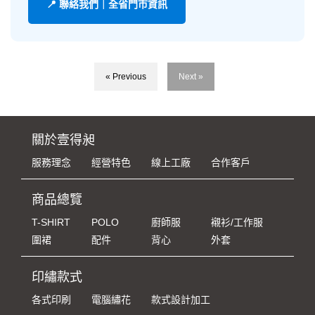
📍 聯絡我們｜全省門市資訊
« Previous
Next »
關於壹得昶
服務理念
經營特色
線上工廠
合作客戶
商品總覽
T-SHIRT
POLO
廚師服
襯衫/工作服
圍裙
配件
背心
外套
印繡款式
各式印刷
電腦繡花
款式設計加工