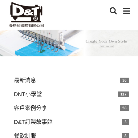
最新消息
36
DNT小學堂
117
客戶案例分享
58
D&T訂製故事館
3
餐飲制服
8