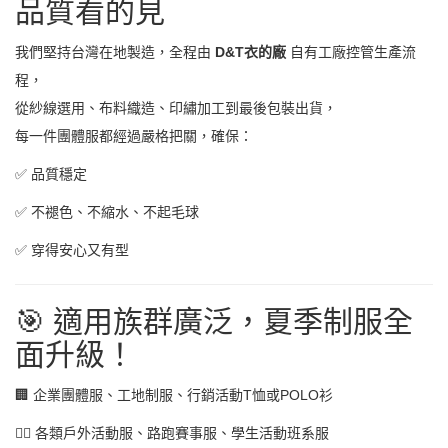
品質看的見
我們堅持台灣在地製造，全程由
D&T衣的廠
自有工廠控管生產流
程，
從紗線選用、布料織造、印繡加工到最後包裝出貨，
每一件團體服都經過嚴格把關，確保：
✅ 品質穩定
✅ 不褪色、不縮水、不起毛球
✅ 穿得安心又有型
🎯 適用族群廣泛，夏季制服全
面升級！
🏢 企業團體服、工地制服、行銷活動T恤或POLO衫
🏃‍♂️ 各類戶外活動服、路跑賽事服、學生活動班系服