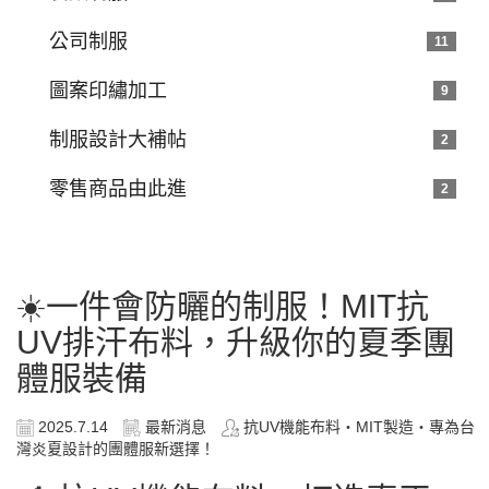
公司制服
11
圖案印繡加工
9
制服設計大補帖
2
零售商品由此進
2
☀️一件會防曬的制服！MIT抗
UV排汗布料，升級你的夏季團
體服裝備
2025.7.14
最新消息
抗UV機能布料・MIT製造・專為台
灣炎夏設計的團體服新選擇！