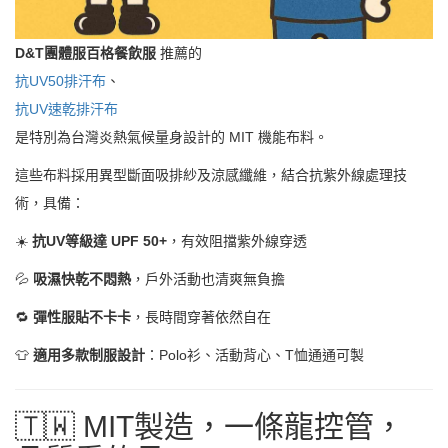
D&T團體服百格餐飲服
推薦的
抗UV50排汗布
、
抗UV速乾排汗布
是特別為台灣炎熱氣候量身設計的 MIT 機能布料。
這些布料採用異型斷面吸排紗及涼感纖維，結合抗紫外線處理技
術，具備：
☀️
抗UV等級達 UPF 50+
，有效阻擋紫外線穿透
💦
吸濕快乾不悶熱
，戶外活動也清爽無負擔
🔁
彈性服貼不卡卡
，長時間穿著依然自在
👕
適用多款制服設計
：Polo衫、活動背心、T恤通通可製
🇹🇼 MIT製造，一條龍控管，