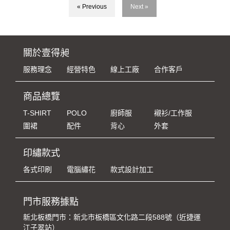
« Previous
Next »
關於壹得昶
服務理念
經營特色
線上工廠
合作客戶
商品總覽
T-SHIRT
POLO
廚師服
襯衫/工作服
圍裙
配件
背心
外套
印繡款式
各式印刷
電腦繡花
款式設計加工
門市服務據點
新北板橋門市：新北市板橋區文化路二段588號（近捷運
江子翠站）