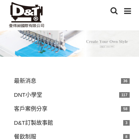
最新消息
36
DNT小學堂
117
客戶案例分享
58
D&T訂製故事館
3
餐飲制服
8