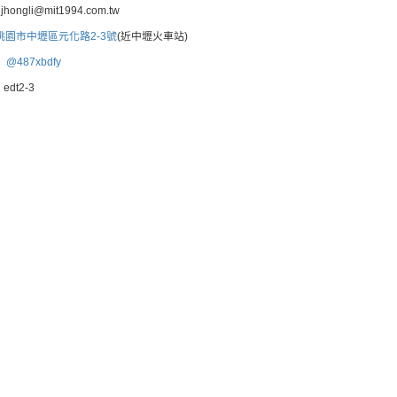
hongli@mit1994.com.tw
桃園市中壢區元化路2-3號
(近中壢火車站)
：
@487xbdfy
edt2-3