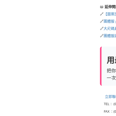
📖
延伸閱
🔗
【圖案
🔗
團體服 
🔗
大尺碼
🔗
團體服
用
把你
一次
立即聯
TEL： (0
FAX ：(0