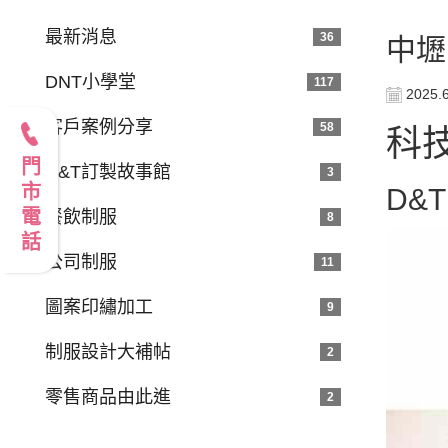
最新消息
36
中壢
DNT小學堂
117
2025.
客戶案例分享
58
科
門市電話
D&T訂製故事館
3
D&
餐飲制服
8
公司制服
11
圖案印繡加工
9
制服設計大補帖
2
零售商品由此進
2