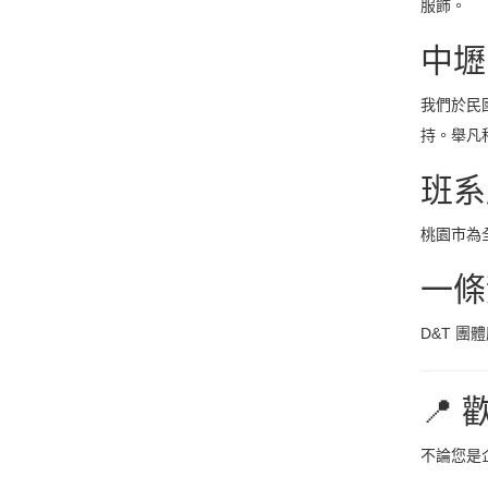
服飾。
中壢
我們於民
持。舉凡
班系
桃園市為
一條
D&T 團
📍
不論您是